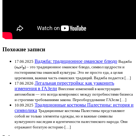
Похожие записи
Ваджба: традиционное оманское блюдо
17.06.2025
Ваджба
(واجبة) – это традиционное оманское блюдо, символ щедрости и
гостеприимства оманской культуры. Это не просто еда, а целая
церемония, важная часть оманских традиций. Ваджба подается […]
Легальная перестройка: как узаконить
17.06.2026
изменения в ГАЗели
Внесение изменений в конструкцию
автомобиля — это всегда компромисс между потребностями бизнеса
и строгими требованиями закона. Переоборудование ГАЗели […]
Традиционные костюмы Палестины: история и
10.09.2025
символика
Традиционные костюмы Палестины представляют
собой не только элементы одежды, но и важные символы
культурного наследия и идентичности палестинского народа. Они
отражают богатую историю […]