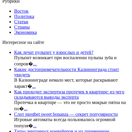
Рубрики
Восток
Политика
Статьи
Страны
Экономика
Интересное на сайте
Как лечат пульпит у взрослых и детей?
Пульпит возникает при воспалении пульпы зуба и
сопров�
...
Какие достопримечательности Калининграда стоит
увидеть
В Калининграде немало мест, которые раскрывают
характ�
...
Как проходит экспертиза протечек в квартире: из чего
складываются выводы эксперта
Протечка в квартире — это не просто мокрые пятна на
по�
...
Слот mostbet sweet bonanza — секрет популярности
Игровые автоматы всегда пользовались огромной
популя�
...
Типы ленточных конвейеров и их применение