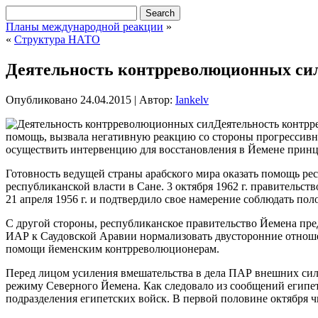
Планы международной реакции
»
«
Структура НАТО
Деятельность контрреволюционных си
Опубликовано
24.04.2015
|
Автор:
Iankelv
Деятельность контр
помощь, вызвала негативную реакцию со стороны прогрессивных
осуществить интервенцию для восстановления в Йемене принц
Готовность ведущей страны арабского мира оказать помощь ре
республиканской власти в Сане. 3 октября 1962 г. правительст
21 апреля 1956 г. и подтвердило свое намерение соблюдать поло
С другой стороны, республиканское правительство Йемена пр
ИАР к Саудовской Аравии нормализовать двусторонние отношен
помощи йеменским контрреволюционерам.
Перед лицом усиления вмешательства в дела ПАР внешних сил
режиму Северного Йемена. Как следовало из сообщений египетс
подразделения египетских войск. В первой половине октября чи