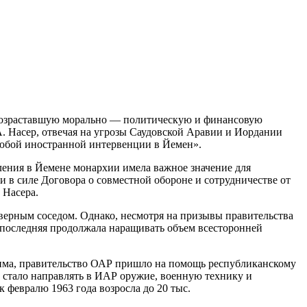
 возраставшую морально — политическую и финансовую
А. Насер, отвечая на угрозы Саудовской Аравии и Иордании
любой иностранной интервенции в Йемен».
ления в Йемене монархии имела важное значение для
и в силе Договора о совместной обороне и сотрудничестве от
 Насера.
верным соседом. Однако, несмотря на призывы правительства
 последняя продолжала наращивать объем всесторонней
жима, правительство ОАР пришло на помощь республиканскому
а стало направлять в ИАР оружие, военную технику и
к февралю 1963 года возросла до 20 тыс.