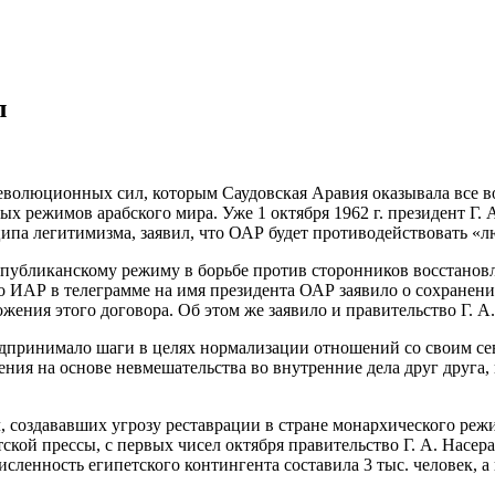
л
революционных сил, которым Саудовская Аравия оказывала все
 режимов арабского мира. Уже 1 октября 1962 г. президент Г. 
ипа легитимизма,
заявил, что ОАР будет противодействовать «
спубликанскому режиму в борьбе против сторонников восстанов
во ИАР в телеграмме на имя президента ОАР заявило о сохранени
жения этого договора. Об этом же заявило и правительство Г. А.
едпринимало шаги в целях нормализации отношений со своим се
ия на основе невмешательства во внутренние дела друг друга,
, создававших угрозу реставрации в стране монархического ре
кой прессы, с первых чисел октября правительство Г. А. Насер
сленность египетского контингента составила 3 тыс. человек, а 