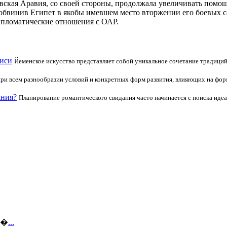
удовская Аравия, со своей стороны, продолжала увеличивать по
о, обвинив Египет в якобы имевшем место вторжении его боевых
дипломатические отношения с ОАР.
писи
Йеменское искусство представляет собой уникальное сочетание традици
при всем разнообразии условий и конкретных форм развития, влияющих на фо
ания?
Планирование романтического свидания часто начинается с поиска идеал
ов�
...