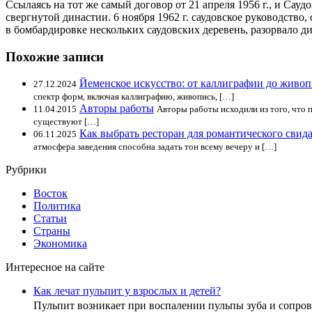
Ссылаясь на тот же самый договор от 21 апреля 1956 г., и Са
свергнутой династии. 6 ноября 1962 г. саудовское руководств
в бомбардировке нескольких саудовских деревень, разорвало 
Похожие записи
Йеменское искусство: от каллиграфии до живо
27.12.2024
спектр форм, включая каллиграфию, живопись, […]
Авторы работы
11.04.2015
Авторы работы исходили из того, что 
существуют […]
Как выбрать ресторан для романтического свид
06.11.2025
атмосфера заведения способна задать тон всему вечеру и […]
Рубрики
Восток
Политика
Статьи
Страны
Экономика
Интересное на сайте
Как лечат пульпит у взрослых и детей?
Пульпит возникает при воспалении пульпы зуба и сопр