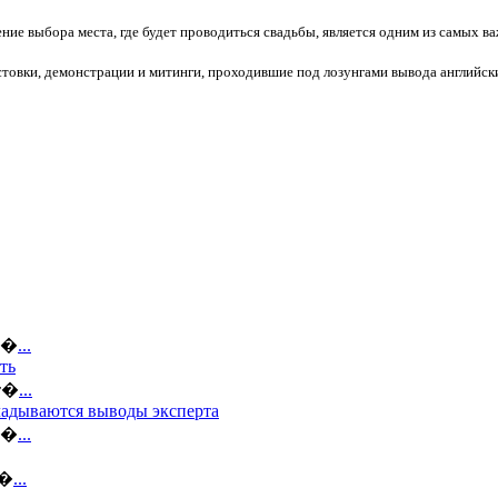
ние выбора места, где будет проводиться свадьбы, является одним из самых 
товки, демонстрации и митинги, проходившие под лозунгами вывода английски
ов�
...
ть
кт�
...
кладываются выводы эксперта
по�
...
я�
...