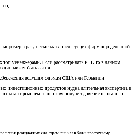
вно;
а, например, сразу нескольких предыдущих фирм определенной
х топ менеджерами. Если рассматривать ETF, то в данном
 акции может быть сотни.
вои сбережения ведущим фирмам США или Германии.
ых инвестиционных продуктов нудна длительная экспертиза в
уже испытан временем и по праву получил доверие огромного
ю политики реакционных сил, стремившихся к ближневосточному