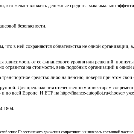
ми, кто желает вложить денежные средства максимально эффекти
ансовой безопасности.
, что в ней сохраняются обязательства не одной организации, 
я зависимость от ее финансового уровня или решений, приняты
нно отразится на стоимости, ведь подобных организаций в одной
ь на транспортное средство либо на пенсию, доверяя при этом с
руппой. Для предложения отечественным инвесторам современн
 по всей Европе. И ETF на http://finance-autopilot.ru/chooser/ 
4 1804.
слабление Палестинского движения сопротивления являлось составной часть