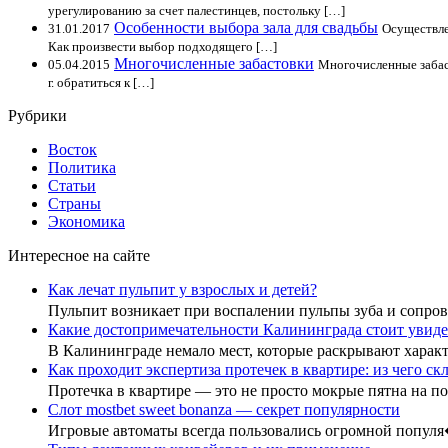
урегулированию за счет палестинцев, постольку […]
Особенности выбора зала для свадьбы
31.01.2017
Осуществле
Как произвести выбор подходящего […]
Многочисленные забастовки
05.04.2015
Многочисленные забас
г. обратиться к […]
Рубрики
Восток
Политика
Статьи
Страны
Экономика
Интересное на сайте
Как лечат пульпит у взрослых и детей?
Пульпит возникает при воспалении пульпы зуба и сопр
Какие достопримечательности Калининграда стоит увиде
В Калининграде немало мест, которые раскрывают хара
Как проходит экспертиза протечек в квартире: из чего с
Протечка в квартире — это не просто мокрые пятна на 
Слот mostbet sweet bonanza — секрет популярности
Игровые автоматы всегда пользовались огромной попул