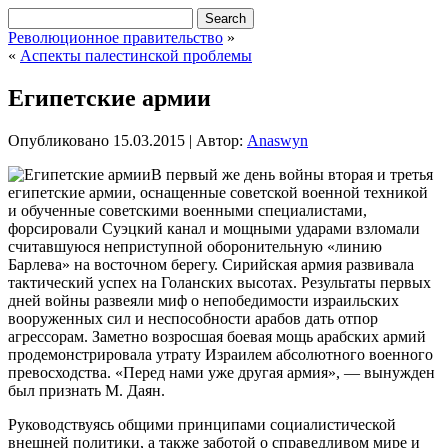
Революционное правительство
»
«
Аспекты палестинской проблемы
Египетские армии
Опубликовано
15.03.2015
|
Автор:
Anaswyn
В первый же день войны вторая и третья
египетские армии, оснащенные советской военной техникой
и обученные советскими военными специалистами,
форсировали Суэцкий канал и мощными ударами взломали
считавшуюся неприступной оборонительную «линию
Барлева» на восточном берегу. Сирийская армия развивала
тактический успех на Голанских высотах. Результаты первых
дней войны развеяли
миф о непобедимости израильских
вооруженных сил и неспособности арабов дать отпор
агрессорам. Заметно возросшая боевая мощь арабских армий
продемонстрировала утрату Израилем абсолютного военного
превосходства. «Перед нами уже другая армия», — вынужден
был признать М. Даян.
Руководствуясь общими принципами социалистической
внешней политики, а также заботой о справедливом мире и