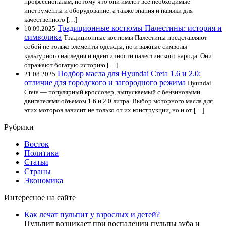
профессионалам, потому что они имеют все необходимые
инструменты и оборудование, а также знания и навыки для
качественного […]
Традиционные костюмы Палестины: история и
10.09.2025
символика
Традиционные костюмы Палестины представляют
собой не только элементы одежды, но и важные символы
культурного наследия и идентичности палестинского народа. Они
отражают богатую историю […]
Подбор масла для Hyundai Creta 1.6 и 2.0:
21.08.2025
отличие для городского и загородного режима
Hyundai
Creta — популярный кроссовер, выпускаемый с бензиновыми
двигателями объемом 1.6 и 2.0 литра. Выбор моторного масла для
этих моторов зависит не только от их конструкции, но и от […]
Рубрики
Восток
Политика
Статьи
Страны
Экономика
Интересное на сайте
Как лечат пульпит у взрослых и детей?
Пульпит возникает при воспалении пульпы зуба и