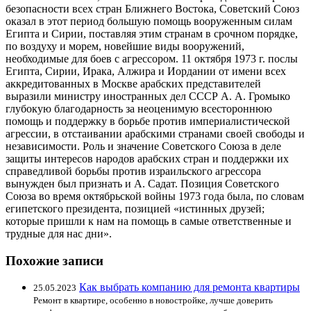
безопасности всех стран Ближнего Востока, Советский Союз
оказал в этот период большую помощь вооруженным силам
Египта и Сирии, поставляя этим странам в срочном порядке,
по воздуху и морем, новейшие виды вооружений,
необходимые для боев с агрессором. 11 октября 1973 г. послы
Египта, Сирии, Ирака, Алжира и Иордании от имени всех
аккредитованных в Москве арабских представителей
выразили министру иностранных дел СССР А. А. Громыко
глубокую благодарность за неоценимую всестороннюю
помощь и поддержку в борьбе против империалистической
агрессии, в отстаивании арабскими странами своей свободы и
независимости. Роль и значение Советского Союза в деле
защиты интересов народов арабских стран и поддержки их
справедливой борьбы против израильского агрессора
вынужден был признать и А. Садат. Позиция Советского
Союза во время октябрьской войны 1973 года была, по словам
египетского президента, позицией «истинных друзей;
которые пришли к нам на помощь в самые ответственные и
трудные для нас дни».
Похожие записи
Как выбрать компанию для ремонта квартиры
25.05.2023
Ремонт в квартире, особенно в новостройке, лучше доверить