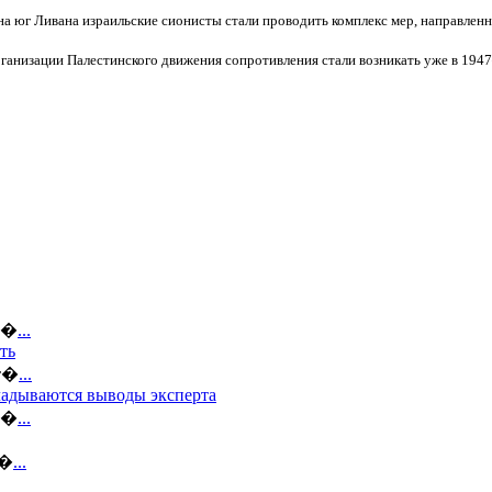
а юг Ливана израильские сионисты стали проводить комплекс мер, направлен
ганизации Палестинского движения сопротивления стали возникать уже в 194
ов�
...
ть
кт�
...
кладываются выводы эксперта
по�
...
я�
...