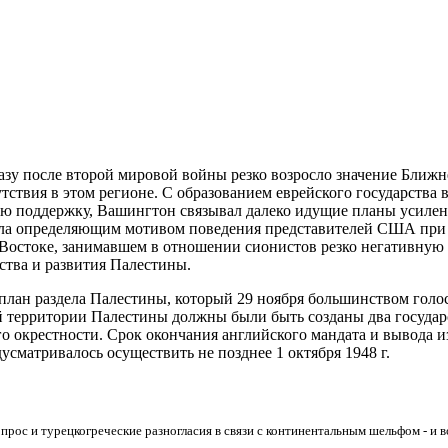
зу после второй мировой войны резко возросло значение Ближн
утствия в этом регионе. С образованием еврейского государства
 поддержку, Вашингтон связывал далеко идущие планы усилен
ла определяющим мотивом поведения представителей США при 
 Востоке, занимавшем в отношении сионистов резко негативную
ства и развития Палестины.
 план раздела Палестины, который 29 ноября большинством гол
й территории Палестины должны были быть созданы два государс
окрестности. Срок окончания английского мандата и вывода из
дусматривалось осуществить не позднее 1 октября 1948 г.
прос и турецкогреческие разногласия в связи с континентальным шельфом - 