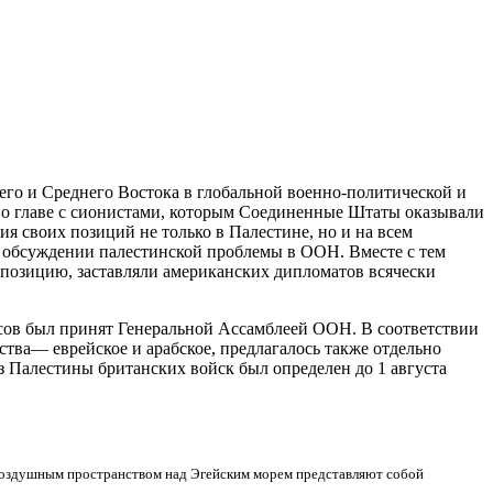
его и Среднего Востока в глобальной военно-политической и
 во главе с сионистами, которым Соединенные Штаты оказывали
ия своих
позиций не только в Палестине, но и на всем
обсуждении палестинской проблемы в ООН. Вместе с тем
 позицию, заставляли американских дипломатов всячески
осов был принят Генеральной Ассамблеей ООН. В соответствии
тва— еврейское и арабское, предлагалось также отдельно
 Палестины британских войск был определен до 1 августа
и воздушным пространством над Эгейским морем представляют собой