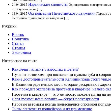
самостоятельное […]
Израильские сионисты
24.04.2015
Одновременно с вторжением н
этой целью на юг […]
Организации Палестинского движения
13.04.2015
Первые ор
выступила группировка «Священная […]
Рубрики
Восток
Политика
Статьи
Страны
Экономика
Интересное на сайте
Как лечат пульпит у взрослых и детей?
Пульпит возникает при воспалении пульпы зуба и сопр
Какие достопримечательности Калининграда стоит увиде
В Калининграде немало мест, которые раскрывают хара
Как проходит экспертиза протечек в квартире: из чего с
Протечка в квартире — это не просто мокрые пятна на 
Слот mostbet sweet bonanza — секрет популярности
Игровые автоматы всегда пользовались огромной попул
Типы ленточных конвейеров и их применение