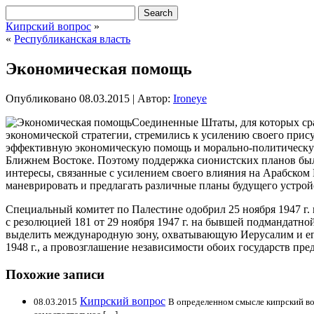
Кипрский вопрос
»
«
Республиканская власть
Экономическая помощь
Опубликовано
08.03.2015
|
Автор:
Ironeye
Соединенные Штаты, для которых сра
экономической стратегии, стремились к усилению своего прис
эффективную экономическую помощь и морально-политическую
Ближнем Востоке. Поэтому поддержка сионистских планов бы
интересы, связанные с усилением своего влияния на Арабском
маневрировать и предлагать различные планы будущего устрой
Специальный комитет по Палестине одобрил 25 ноября 1947 г.
с резолюцией 181 от 29 ноября 1947 г. на бывшей подмандатно
выделить международную зону, охватывающую Иерусалим и его 
1948 г., а провозглашение независимости обоих государств пре
Похожие записи
Кипрский вопрос
08.03.2015
В определенном смысле кипрский во