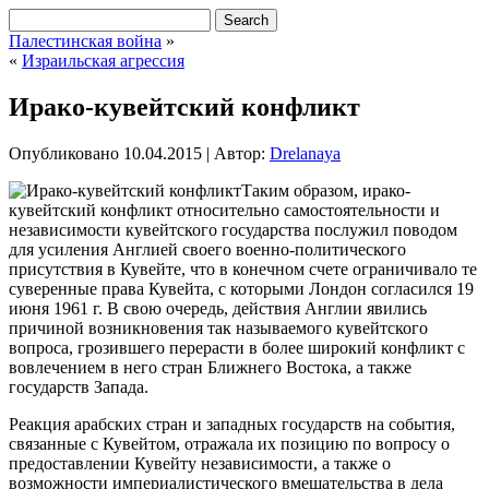
Палестинская война
»
«
Израильская агрессия
Ирако-кувейтский конфликт
Опубликовано
10.04.2015
|
Автор:
Drelanaya
Таким образом, ирако-
кувейтский конфликт относительно самостоятельности и
независимости кувейтского государства послужил поводом
для усиления Англией своего военно-политического
присутствия в Кувейте, что в конечном счете ограничивало те
суверенные права Кувейта, с которыми Лондон согласился 19
июня 1961 г. В свою очередь, действия Англии явились
причиной возникновения так называемого кувейтского
вопроса, грозившего
перерасти в более широкий конфликт с
вовлечением в него стран Ближнего Востока, а также
государств Запада.
Реакция арабских стран и западных государств на события,
связанные с Кувейтом, отражала их позицию по вопросу о
предоставлении Кувейту независимости, а также о
возможности империалистического вмешательства в дела