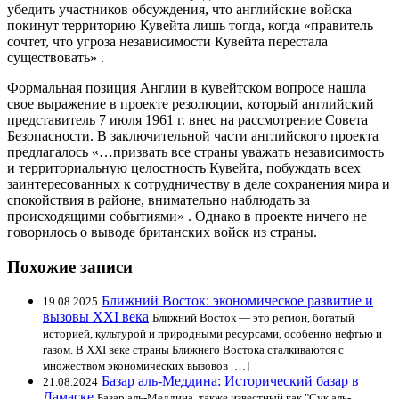
убедить участников обсуждения, что английские войска
покинут территорию Кувейта лишь тогда, когда «правитель
сочтет, что угроза независимости Кувейта перестала
существовать» .
Формальная позиция Англии в кувейтском вопросе нашла
свое выражение в проекте резолюции, который английский
представитель 7 июля 1961 г. внес на рассмотрение Совета
Безопасности. В заключительной части английского проекта
предлагалось «…призвать все страны уважать независимость
и территориальную целостность Кувейта, побуждать всех
заинтересованных к сотрудничеству в деле сохранения мира и
спокойствия в районе, внимательно наблюдать за
происходящими событиями» . Однако в проекте ничего не
говорилось о выводе британских войск из страны.
Похожие записи
Ближний Восток: экономическое развитие и
19.08.2025
вызовы XXI века
Ближний Восток — это регион, богатый
историей, культурой и природными ресурсами, особенно нефтью и
газом. В XXI веке страны Ближнего Востока сталкиваются с
множеством экономических вызовов […]
Базар аль-Меддина: Исторический базар в
21.08.2024
Дамаске
Базар аль-Меддина, также известный как "Сук аль-