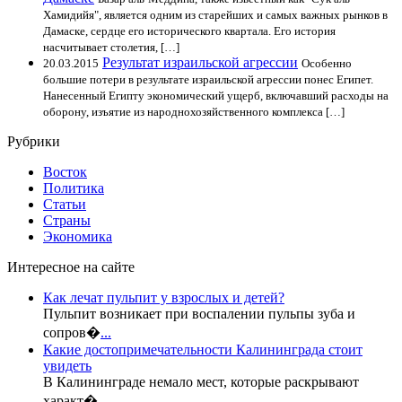
Хамидийя", является одним из старейших и самых важных рынков в
Дамаске, сердце его исторического квартала. Его история
насчитывает столетия, […]
Результат израильской агрессии
20.03.2015
Особенно
большие потери в результате израильской агрессии понес Египет.
Нанесенный Египту экономический ущерб, включавший расходы на
оборону, изъятие из народнохозяйственного комплекса […]
Рубрики
Восток
Политика
Статьи
Страны
Экономика
Интересное на сайте
Как лечат пульпит у взрослых и детей?
Пульпит возникает при воспалении пульпы зуба и
сопров�
...
Какие достопримечательности Калининграда стоит
увидеть
В Калининграде немало мест, которые раскрывают
характ�
...