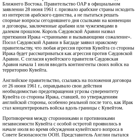
Ближнего Востока. Правительство ОАР в официальном
заявлении 28 июня 1961 г. призвало арабские страны исходить
из интересов арабского единства, а не пытаться решать
спорные вопросы сегодняшнего дня ссылками на конвенции
и договоры, заключенные арабами или чужеземцами в
далеком прошлом. Король Саудовской Аравии назвал
притязания Ирака «странными и вызывающими сожаление».
Посол Саудовской Аравии в Багдаде заявил иракскому
правительству, что любая агрессия против Кувейта со стороны
Ирака будет рассматриваться как агрессия против Саудовской
Аравии. С согласия кувейтского правителя Саудовская
Аравия начала 1 июля вводить контингенты своих войск на
территорию Кувейта.
Английское правительство, ссылаясь на положения договора
от 26 июня 1961 г., оправдывало свои действия
необходимостью предотвращения угрозы суверенитету
Кувейта со стороны Ирака, ставшей, по утверждениям
английской стороны, особенно реальной после того, как Ирак
стал концентрировать войска вдоль границы с Кувейтом.
Противоречия между сторонниками и противниками
независимости Кувейта с особой остротой проявились в
начале июля во время обсуждения кувейтского вопроса в
Совете Безопасности ООН. Представитель Англии пытался