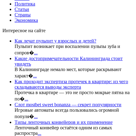
Политика
Статьи
Страны
Экономика
Интересное на сайте
Как лечат пульпит у взрослых и детей?
Пульпит возникает при воспалении пульпы зуба и
сопров�
...
Какие достопримечательности Калининграда стоит
увидеть
В Калининграде немало мест, которые раскрывают
характ�
...
Как проходит экспертиза протечек в квартире: из чего
складываются выводы эксперта
Протечка в квартире — это не просто мокрые пятна на
по�
...
Слот mostbet sweet bonanza — секрет популярности
Игровые автоматы всегда пользовались огромной
популя�
...
Типы ленточных конвейеров и их применение
Ленточный конвейер остаётся одним из самых
распростра
...