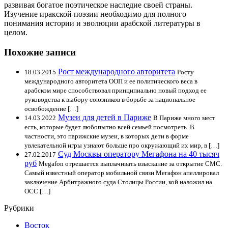
развивая богатое поэтическое наследие своей страны.
Изучение иракской поэзии необходимо для полного
понимания истории и эволюции арабской литературы в
целом.
Похожие записи
Рост международного авторитета
18.03.2015
Росту
международного авторитета ООП и ее политического веса в
арабском мире способствовал принципиально новый подход ее
руководства к выбору союзников в борьбе за национальное
освобождение […]
Музеи для детей в Париже
14.03.2022
В Париже много мест
есть, которые будет любопытно всей семьей посмотреть. В
частности, это парижские музеи, в которых дети в форме
увлекательной игры узнают больше про окружающий их мир, в […]
Суд Москвы оператору Мегафона на 40 тысяч
27.02.2017
руб
Megafon отрешается выплачивать взыскание за открытие СМС.
Самый известный оператор мобильной связи Мегафон апеллировал
заключение Арбитражного суда Столицы России, кой наложил на
ОСС […]
Рубрики
Восток