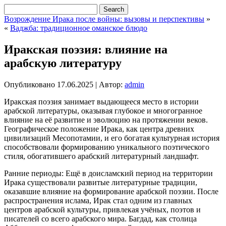
Возрождение Ирака после войны: вызовы и перспективы
»
«
Ваджба: традиционное оманское блюдо
Иракская поэзия: влияние на
арабскую литературу
Опубликовано
17.06.2025
|
Автор:
admin
Иракская поэзия занимает выдающееся место в истории
арабской литературы, оказывая глубокое и многогранное
влияние на её развитие и эволюцию на протяжении веков.
Географическое положение Ирака, как центра древних
цивилизаций Месопотамии, и его богатая культурная история
способствовали формированию уникального поэтического
стиля, обогатившего арабский литературный ландшафт.
Ранние периоды: Ещё в доисламский период на территории
Ирака существовали развитые литературные традиции,
оказавшие влияние на формирование арабской поэзии. После
распространения ислама, Ирак стал одним из главных
центров арабской культуры, привлекая учёных, поэтов и
писателей со всего арабского мира. Багдад, как столица