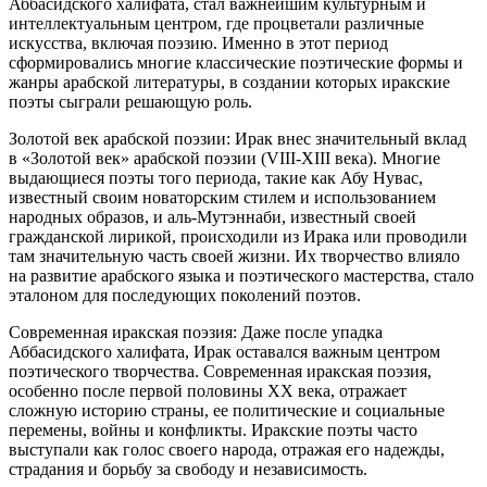
Аббасидского халифата, стал важнейшим культурным и
интеллектуальным центром, где процветали различные
искусства, включая поэзию. Именно в этот период
сформировались многие классические поэтические формы и
жанры арабской литературы, в создании которых иракские
поэты сыграли решающую роль.
Золотой век арабской поэзии: Ирак внес значительный вклад
в «Золотой век» арабской поэзии (VIII-XIII века). Многие
выдающиеся поэты того периода, такие как Абу Нувас,
известный своим новаторским стилем и использованием
народных образов, и аль-Мутэннаби, известный своей
гражданской лирикой, происходили из Ирака или проводили
там значительную часть своей жизни. Их творчество влияло
на развитие арабского языка и поэтического мастерства, стало
эталоном для последующих поколений поэтов.
Современная иракская поэзия: Даже после упадка
Аббасидского халифата, Ирак оставался важным центром
поэтического творчества. Современная иракская поэзия,
особенно после первой половины XX века, отражает
сложную историю страны, ее политические и социальные
перемены, войны и конфликты. Иракские поэты часто
выступали как голос своего народа, отражая его надежды,
страдания и борьбу за свободу и независимость.