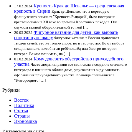
Крепость Крак де Шевалье — средневековая
17.02.2024
крепость в Сирии
Крак де Шевалье, что в переводе с
французского означает "Крепость Рыцарей", была построена
крестоносцами в XII веке во времена Крестовых походов. Она
служила важной оборонительной точкой […]
Фигурное катание для детей: как выбрать
20.05.2025
спортивную школу
Фигурное катание в России привлекает
тысячи семей: это не только спорт, но и творчество. Но от выбора
секции зависит, полюбит ли ребёнок лёд или быстро потеряет
интерес. Важно понимать, на […]
Кому доверить обустройство приусадебного
01.02.2024
участка
Часто люди, направив все свои силы в создание стильного
интерьера и внешнего облика дома, упускают из виду важность
оформления приусадебного участка. Команда специалистов
"Благородного […]
Рубрики
Восток
Политика
Статьи
Страны
Экономика
Интересное на сайте