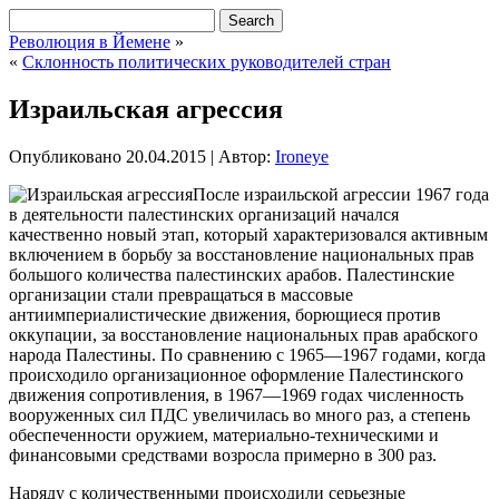
Революция в Йемене
»
«
Склонность политических руководителей стран
Израильская агрессия
Опубликовано
20.04.2015
|
Автор:
Ironeye
После израильской агрессии 1967 года
в деятельности палестинских организаций начался
качественно новый этап, который характеризовался активным
включением в борьбу за восстановление национальных прав
большого количества палестинских арабов. Палестинские
организации стали превращаться в массовые
антиимпериалистические движения, борющиеся против
оккупации, за восстановление национальных
прав арабского
народа Палестины. По сравнению с 1965—1967 годами, когда
происходило организационное оформление Палестинского
движения сопротивления, в 1967—1969 годах численность
вооруженных сил ПДС увеличилась во много раз, а степень
обеспеченности оружием, материально-техническими и
финансовыми средствами возросла примерно в 300 раз.
Наряду с количественными происходили серьезные