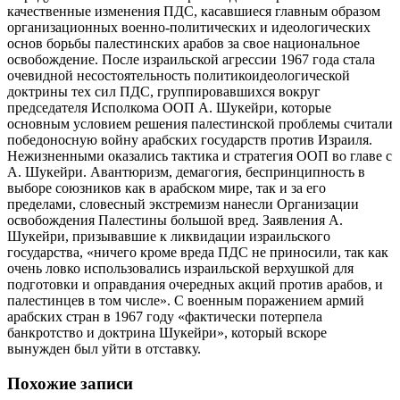
качественные изменения ПДС, касавшиеся главным образом
организационных военно-политических и идеологических
основ борьбы палестинских арабов за свое национальное
освобождение. После израильской агрессии 1967 года стала
очевидной несостоятельность политикоидеологической
доктрины тех сил ПДС, группировавшихся вокруг
председателя Исполкома ООП А. Шукейри, которые
основным условием решения палестинской проблемы считали
победоносную войну арабских государств против Израиля.
Нежизненными оказались тактика и стратегия ООП во главе с
А. Шукейри. Авантюризм, демагогия, беспринципность в
выборе союзников как в арабском мире, так и за его
пределами, словесный экстремизм нанесли Организации
освобождения Палестины большой вред. Заявления А.
Шукейри, призывавшие к ликвидации израильского
государства, «ничего кроме вреда ПДС не приносили, так как
очень ловко использовались израильской верхушкой для
подготовки и оправдания очередных акций против арабов, и
палестинцев в том числе». С военным поражением армий
арабских стран в 1967 году «фактически потерпела
банкротство и доктрина Шукейри», который вскоре
вынужден был уйти в отставку.
Похожие записи