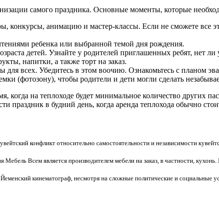
анизации самого праздника. Основные моменты, которые необхо
ы, конкурсы, анимацию и мастер-классы. Если не сможете все э
чтениями ребенка или выбранной темой дня рождения.
зраста детей. Узнайте у родителей приглашенных ребят, нет ли 
укты, напитки, а также торт на заказ.
 для всех. Убедитесь в этом воочию. Ознакомьтесь с планом эва
емки (фотозону), чтобы родители и дети могли сделать незабыв
мя, когда на теплоходе будет минимальное количество других п
сти праздник в будний день, когда аренда теплохода обычно сто
кувейтский конфликт относительно самостоятельности и независимости кувейтс
я Мебель Всем является производителем мебели на заказ, в частности, кухонь.
Йеменский кинематограф, несмотря на сложные политические и социальные усл