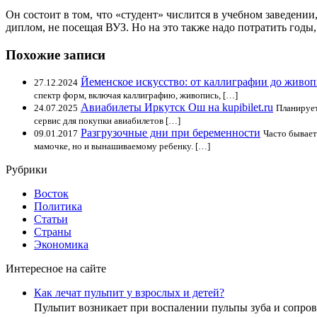
Он состоит в том, что «студент» числится в учебном заведении,
диплом, не посещая ВУЗ. Но на это также надо потратить годы,
Похожие записи
Йеменское искусство: от каллиграфии до живо
27.12.2024
спектр форм, включая каллиграфию, живопись, […]
Авиабилеты Иркутск Ош на kupibilet.ru
24.07.2025
Планирует
сервис для покупки авиабилетов […]
Разгрузочные дни при беременности
09.01.2017
Часто бывает
мамочке, но и вынашиваемому ребенку. […]
Рубрики
Восток
Политика
Статьи
Страны
Экономика
Интересное на сайте
Как лечат пульпит у взрослых и детей?
Пульпит возникает при воспалении пульпы зуба и сопр