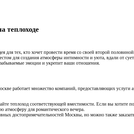
а теплоходе
дея для тех, кто хочет провести время со своей второй половин
стом для создания атмосферы интимности и уюта, вдали от суе
езабываемые эмоции и укрепит ваши отношения.
Москве работает множество компаний, предоставляющих услуги а
айте теплоход соответствующей вместимости. Если вы хотите по
ую атмосферу для романтического вечера.
вных достопримечательностей Москвы, но можно также заказат