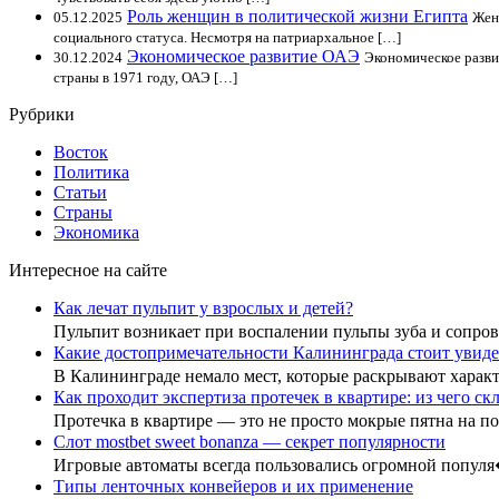
Роль женщин в политической жизни Египта
05.12.2025
Жен
социального статуса. Несмотря на патриархальное […]
Экономическое развитие ОАЭ
30.12.2024
Экономическое разви
страны в 1971 году, ОАЭ […]
Рубрики
Восток
Политика
Статьи
Страны
Экономика
Интересное на сайте
Как лечат пульпит у взрослых и детей?
Пульпит возникает при воспалении пульпы зуба и сопр
Какие достопримечательности Калининграда стоит увиде
В Калининграде немало мест, которые раскрывают хара
Как проходит экспертиза протечек в квартире: из чего с
Протечка в квартире — это не просто мокрые пятна на 
Слот mostbet sweet bonanza — секрет популярности
Игровые автоматы всегда пользовались огромной попул
Типы ленточных конвейеров и их применение