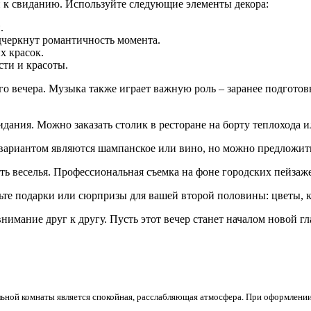
и к свиданию. Используйте следующие элементы декора:
.
одчеркнут романтичность момента.
х красок.
ти и красоты.
го вечера. Музыка также играет важную роль – заранее подгот
ания. Можно заказать столик в ресторане на борту теплохода и
вариантом являются шампанское или вино, но можно предложить
ть веселья. Профессиональная съемка на фоне городских пейзаж
ьте подарки или сюрпризы для вашей второй половины: цветы, ко
внимание друг к другу. Пусть этот вечер станет началом новой 
ьной комнаты является спокойная, расслабляющая атмосфера. При оформлении