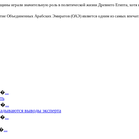
щины играли значительную роль в политической жизни Древнего Египта, хотя 
тие Объединенных Арабских Эмиратов (ОАЭ) является одним из самых впеча
ов�
...
ть
кт�
...
кладываются выводы эксперта
по�
...
я�
...