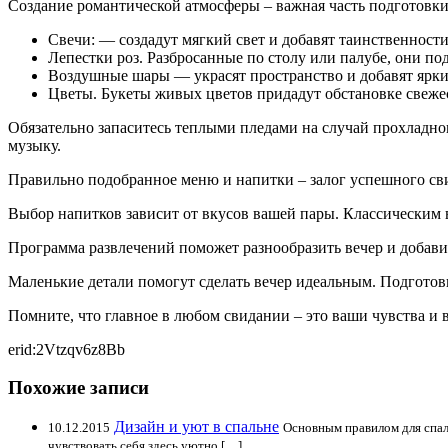
Создание романтической атмосферы – важная часть подготовк
Свечи: — создадут мягкий свет и добавят таинственности
Лепестки роз. Разбросанные по столу или палубе, они п
Воздушные шары — украсят пространство и добавят ярки
Цветы. Букеты живых цветов придадут обстановке свежес
Обязательно запаситесь теплыми пледами на случай прохладно
музыку.
Правильно подобранное меню и напитки – залог успешного свид
Выбор напитков зависит от вкусов вашей пары. Классическим 
Программа развлечений поможет разнообразить вечер и добави
Маленькие детали помогут сделать вечер идеальным. Подготов
Помните, что главное в любом свидании – это ваши чувства и 
erid:2Vtzqv6z8Bb
Похожие записи
Дизайн и уют в спальне
10.12.2015
Основным правилом для спал
чувствовать себя здесь уютно […]