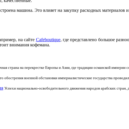
т, качественные.
устроена машина. Это влияет на закупку расходных материалов и
апример, на сайте
Cafeboutique
, где представлено большое разноо
стоит внимания кофемана.
ная страна на перекрестке Европы и Азии, где традиции османской империи с
ого обострения военной обстановки империалистические государства проводил
ия
Успехи национально-освободительного движения народов арабских стран, д