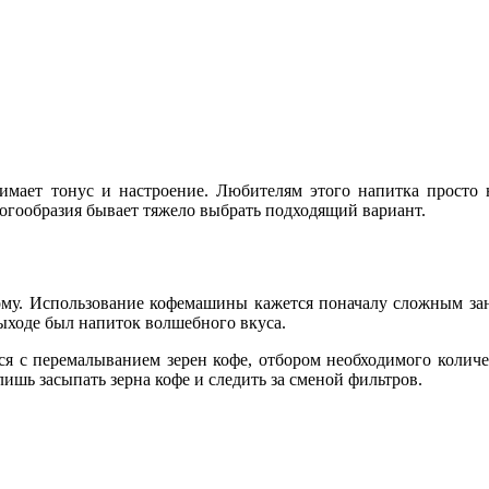
имает тонус и настроение. Любителям этого напитка просто
гообразия бывает тяжело выбрать подходящий вариант.
ому. Использование кофемашины кажется поначалу сложным зан
выходе был напиток волшебного вкуса.
я с перемалыванием зерен кофе, отбором необходимого количес
шь засыпать зерна кофе и следить за сменой фильтров.