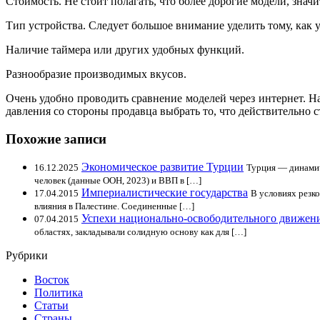
Стоимость. Не стоит полагать, что более дорогие модели, значи
Тип устройства. Следует большое внимание уделить тому, как 
Наличие таймера или других удобных функций.
Разнообразие производимых вкусов.
Очень удобно проводить сравнение моделей через интернет. Н
давления со стороны продавца выбрать то, что действительно 
Похожие записи
Экономическое развитие Турции
16.12.2025
Турция — динамич
человек (данные ООН, 2023) и ВВП в […]
Империалистические государства
17.04.2015
В условиях резк
влияния в Палестине. Соединенные […]
Успехи национально-освободительного движен
07.04.2015
областях, закладывали солидную основу как для […]
Рубрики
Восток
Политика
Статьи
Страны