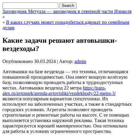
Заповедник Метулла — заповедник в северной части Израиля
»
«
В каких случаях может понадобиться адвокат по семейным
делам
Какие задачи решают автовышки-
вездеходы?
Опубликовано
30.03.2024
|
Автор:
admin
Автовышки на базе вездехода — это техника, отличающаяся
повышенной проходимостью. Она имеет мощную колёсную
базу, позволяющую проводить работы в труднодоступных
местах. Автовышки вездеход 22 метра
https://trans-
alex.ru/avtopark/arenda-avtovishki/vezdekhody/22-metra-3/
являются популярным вариантом спецтехники. Их
используют на заболоченных участках, а также в стандартных
городских условиях. Агрегаты позволяют проводить
строительные и ремонтные работы на высоте. С ее помощью
выполняется установка наружной рекламы. Такая техника
характеризуется хорошей маневренностью. Она оптимальна
для работы в условиях ограниченного пространства.