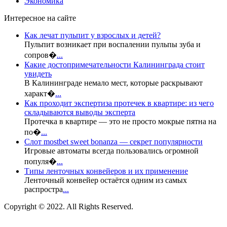
Экономика
Интересное на сайте
Как лечат пульпит у взрослых и детей?
Пульпит возникает при воспалении пульпы зуба и
сопров�
...
Какие достопримечательности Калининграда стоит
увидеть
В Калининграде немало мест, которые раскрывают
характ�
...
Как проходит экспертиза протечек в квартире: из чего
складываются выводы эксперта
Протечка в квартире — это не просто мокрые пятна на
по�
...
Слот mostbet sweet bonanza — секрет популярности
Игровые автоматы всегда пользовались огромной
популя�
...
Типы ленточных конвейеров и их применение
Ленточный конвейер остаётся одним из самых
распростра
...
Copyright © 2022. All Rights Reserved.