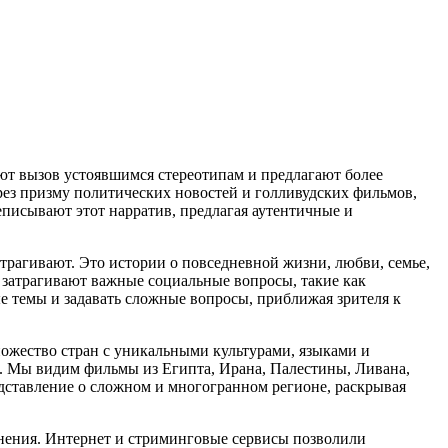
ют вызов устоявшимся стереотипам и предлагают более
рез призму политических новостей и голливудских фильмов,
писывают этот нарратив, предлагая аутентичные и
трагивают. Это истории о повседневной жизни, любви, семье,
затрагивают важные социальные вопросы, такие как
 темы и задавать сложные вопросы, приближая зрителя к
ножество стран с уникальными культурами, языками и
. Мы видим фильмы из Египта, Ирана, Палестины, Ливана,
дставление о сложном и многогранном регионе, раскрывая
нения. Интернет и стриминговые сервисы позволили