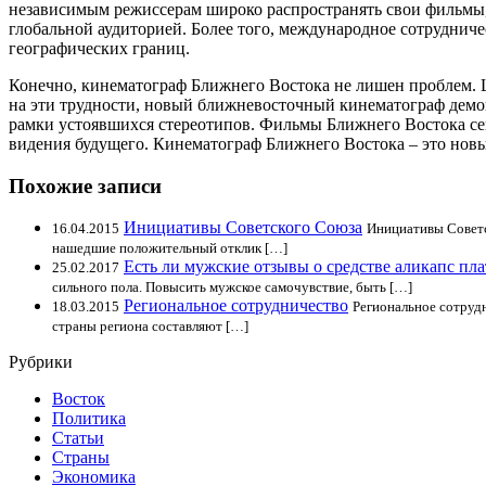
независимым режиссерам широко распространять свои фильмы,
глобальной аудиторией. Более того, международное сотруднич
географических границ.
Конечно, кинематограф Ближнего Востока не лишен проблем. Ц
на эти трудности, новый ближневосточный кинематограф демон
рамки устоявшихся стереотипов. Фильмы Ближнего Востока сего
видения будущего. Кинематограф Ближнего Востока – это новый 
Похожие записи
Инициативы Советского Союза
16.04.2015
Инициативы Советс
нашедшие положительный отклик […]
Есть ли мужские отзывы о средстве аликапс пл
25.02.2017
сильного пола. Повысить мужское самочувствие, быть […]
Региональное сотрудничество
18.03.2015
Региональное сотруд
страны региона составляют […]
Рубрики
Восток
Политика
Статьи
Страны
Экономика