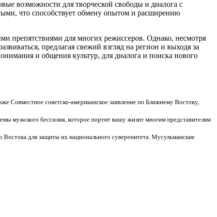
вые возможности для творческой свободы и диалога с
нными, что способствует обмену опытом и расширению
ыми препятствиями для многих режиссеров. Однако, несмотря
звиваться, предлагая свежий взгляд на регион и выходя за
онимания и общения культур, для диалога и поиска нового
же Совместное советско-американское заявление по Ближнему Востоку,
лемы мужского бессилия, которое портит вашу жизнт многим представителям
о Востока для защиты их национального суверенитета. Мусульманские