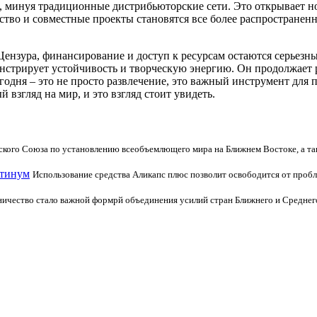
 минуя традиционные дистрибьюторские сети. Это открывает но
ество и совместные проекты становятся все более распростране
ензура, финансирование и доступ к ресурсам остаются серьезн
стрирует устойчивость и творческую энергию. Он продолжает ра
дня – это не просто развлечение, это важный инструмент для п
взгляд на мир, и это взгляд стоит увидеть.
кого Союза по установлению всеобъемлющего мира на Ближнем Востоке, а так
атинум
Использование средства Аликапс плюс позволит освободится от проб
ничество стало важной формрй объединения усилий стран Ближнего и Среднег