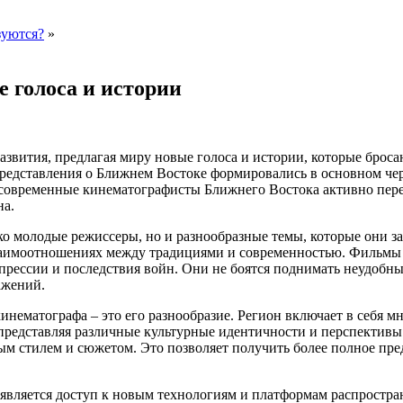
зуются?
»
 голоса и истории
звития, предлагая миру новые голоса и истории, которые броса
представления о Ближнем Востоке формировались в основном че
 современные кинематографисты Ближнего Востока активно пере
на.
о молодые режиссеры, но и разнообразные темы, которые они за
заимоотношениях между традициями и современностью. Фильмы 
ессии и последствия войн. Они не боятся поднимать неудобные
ажений.
нематографа – это его разнообразие. Регион включает в себя м
представляя различные культурные идентичности и перспективы
м стилем и сюжетом. Это позволяет получить более полное пре
вляется доступ к новым технологиям и платформам распростра