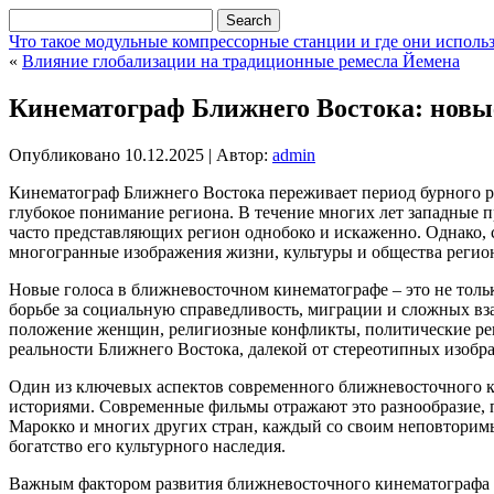
Что такое модульные компрессорные станции и где они исполь
«
Влияние глобализации на традиционные ремесла Йемена
Кинематограф Ближнего Востока: новые
Опубликовано
10.12.2025
|
Автор:
admin
Кинематограф Ближнего Востока переживает период бурного ра
глубокое понимание региона. В течение многих лет западные 
часто представляющих регион однобоко и искаженно. Однако,
многогранные изображения жизни, культуры и общества регио
Новые голоса в ближневосточном кинематографе – это не тольк
борьбе за социальную справедливость, миграции и сложных в
положение женщин, религиозные конфликты, политические репр
реальности Ближнего Востока, далекой от стереотипных изобр
Один из ключевых аспектов современного ближневосточного ки
историями. Современные фильмы отражают это разнообразие, 
Марокко и многих других стран, каждый со своим неповторимы
богатство его культурного наследия.
Важным фактором развития ближневосточного кинематографа я