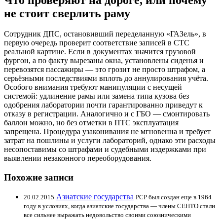
не стоит сверлить раму
Сотрудник ДПС, остановивший переделанную «ГАЗель», в
первую очередь проверит соответствие записей в СТС
реальной картине. Если в документах значится грузовой
фургон, а по факту вырезаны окна, установлены сиденья и
перевозятся пассажиры — это грозит не просто штрафом, а
серьёзными последствиями вплоть до аннулирования учёта.
Особого внимания требуют манипуляции с несущей
системой: удлинение рамы или замена типа кузова без
одобрения лаборатории почти гарантированно приведут к
отказу в регистрации. Аналогично и с ГБО — смонтировать
баллон можно, но без отметки в ПТС эксплуатация
запрещена. Процедура узаконивания не мгновенна и требует
затрат на пошлины и услуги лабораторий, однако эти расходы
несопоставимы со штрафами и судебными издержками при
выявлении незаконного переоборудования.
Похожие записи
Азиатские государства
20.02.2015
РСР был создан еще в 1964
году в условиях, когда азиатские государства — члены СЕНТО стали
все сильнее выражать недовольство своими союзническими