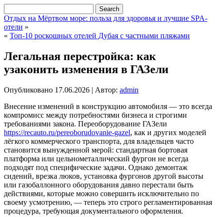
Отдых на Мёртвом море: польза для здоровья и лучшие SPA-
отели
»
«
Топ-10 роскошных отелей Дубая с частными пляжами
Легальная перестройка: как
узаконить изменения в ГАЗели
Опубликовано
17.06.2026
|
Автор:
admin
Внесение изменений в конструкцию автомобиля — это всегда
компромисс между потребностями бизнеса и строгими
требованиями закона. Переоборудование ГАЗели
https://recauto.ru/pereoborudovanie-gazel
, как и других моделей
лёгкого коммерческого транспорта, для владельцев часто
становится вынужденной мерой: стандартная бортовая
платформа или цельнометаллический фургон не всегда
подходят под специфические задачи.
Однако демонтаж
сидений, врезка люков, установка фургонов другой высоты
или газобаллонного оборудования давно перестали быть
действиями, которые можно совершить исключительно по
своему усмотрению, — теперь это строго регламентированная
процедура, требующая документального оформления.