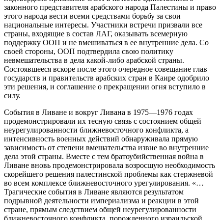
законного представителя арабского народа Палестины и право
этого народа вести всеми средствами борьбу за свои
национальные интересы. Участники встречи призвали все
страны, входящие в состав ЛАГ, оказывать всемерную
поддержку ООП и не вмешиваться в ее внутренние дела. Со
своей стороны, ООП подтвердила свою политику
невмешательства в дела какой-либо арабской страны.
Состоявшееся вскоре после этого очередное совещание глав
государств и правительств арабских стран в Каире одобрило
эти решения, и соглашение о прекращении огня вступило в
силу.
События в Ливане и вокруг Ливана в 1975—1976 годах
продемонстрировали их тесную связь с состоянием общей
неурегулированности ближневосточного конфликта, а
интенсивность военных действий обнаруживала прямую
зависимость от степени вмешательства извне во внутренние
дела этой страны. Вместе с тем братоубийственная война в
Ливане вновь продемонстрировала возросшую необходимость
скорейшего решения палестинской проблемы как стержневой
во всем комплексе ближневосточного урегулирования. «…
Трагические события в Ливане являются результатом
подрывной деятельности империализма и реакции в этой
стране, прямым следствием общей неурегулированности
ближневосточного конфликта, порожденного израильской