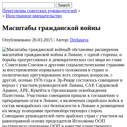
Переговоры советских руководителей
»
«
Иностранное вмешательство
Масштабы гражданской войны
Опубликовано
26.03.2015
|
Автор:
Drelanaya
В обстановке расширения
масштабов гражданской войны в Ливане, с одной стороны, и
борьбы прогрессивных и демократических сил мира во главе
с Советским Союзом и другими социалистическими странами
за восстановление нормального положения в стране и
политическое урегулирование всех спорных вопросов, с
другой, осенью 1976 года в Эр-Рияде состоялось совещание в
верхах с участием руководителей Ливана, САР, Саудовской
Аравии, АРЕ, Кувейта и Организации освобождения
Палестины. Участники совещания пришли к соглашению о
прекращении огня в Ливане, о включении сирийских войск в
состав межарабских сил безопасности в Ливане и размещении
их между позициями противоборствующих сторон.
Совещание руководителей пяти арабских стран с участием на
равноправной основе председателя Исполкома ООП
подтвердило признание ООП в качестве единственного