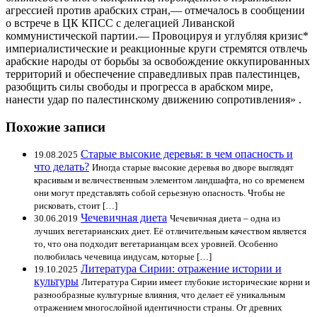
агрессией против арабских стран,— отмечалось в сообщении
о встрече в ЦК КПСС с делегацией Ливанской
коммунистической партии.— Провоцируя и углубляя кризис*
империалистические и реакционные круги стремятся отвлечь
арабские народы от борьбы за освобождение оккупированных
территорий и обеспечение справедливых прав палестинцев,
разобщить силы свободы и прогресса в арабском мире,
нанести удар по палестинскому движению сопротивления» .
Похожие записи
Старые высокие деревья: в чем опасность и
19.08.2025
что делать?
Иногда старые высокие деревья во дворе выглядят
красивым и величественным элементом ландшафта, но со временем
они могут представлять собой серьезную опасность. Чтобы не
рисковать, стоит […]
Чечевичная диета
30.06.2019
Чечевичная диета – одна из
лучших вегетарианских диет. Её отличительным качеством является
то, что она подходит вегетарианцам всех уровней. Особенно
полюбилась чечевица индусам, которые […]
Литература Сирии: отражение истории и
19.10.2025
культуры
Литература Сирии имеет глубокие исторические корни и
разнообразные культурные влияния, что делает её уникальным
отражением многослойной идентичности страны. От древних