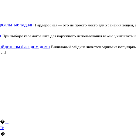
 реальные задачи
Гардеробная — это не просто место для хранения вещей, 
ы
При выборе керамогранита для наружного использования важно учитывать н
сайдингом фасадом дома
Виниловый сайдинг является одним из популярных
 […]
ов�
...
ть
кт�
...