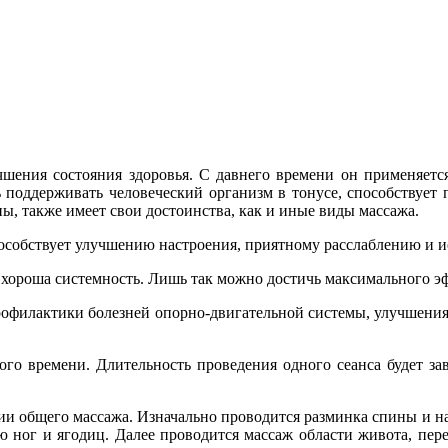
шения состояния здоровья. С давнего времени он применяется
ь поддерживать человеческий организм в тонусе, способству
ы, также имеет свои достоинства, как и иные виды массажа.
пособствует улучшению настроения, приятному расслаблению и 
 хороша системность. Лишь так можно достичь максимального э
профилактики болезней опорно-двигательной системы, улучшения
о времени. Длительность проведения одного сеанса будет зав
и общего массажа. Изначально проводится разминка спины и над
ю ног и ягодиц. Далее проводится массаж области живота, пере