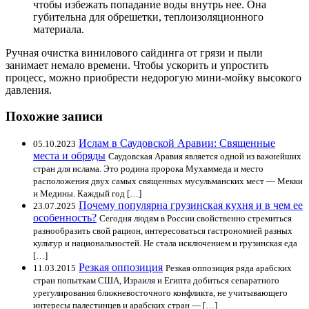
чтобы избежать попадание воды внутрь нее. Она
губительна для обрешетки, теплоизоляционного
материала.
Ручная очистка винилового сайдинга от грязи и пыли
занимает немало времени. Чтобы ускорить и упростить
процесс, можно приобрести недорогую мини-мойку высокого
давления.
Похожие записи
Ислам в Саудовской Аравии: Священные
05.10.2023
места и обряды
Саудовская Аравия является одной из важнейших
стран для ислама. Это родина пророка Мухаммеда и место
расположения двух самых священных мусульманских мест — Мекки
и Медины. Каждый год […]
Почему популярна грузинская кухня и в чем ее
23.07.2025
особенность?
Сегодня людям в России свойственно стремиться
разнообразить свой рацион, интересоваться гастрономией разных
культур и национальностей. Не стала исключением и грузинская еда
[…]
Резкая оппозиция
11.03.2015
Резкая оппозиция ряда арабских
стран попыткам США, Израиля и Египта добиться сепаратного
урегулирования ближневосточного конфликта, не учитывающего
интересы палестинцев и арабских стран — […]