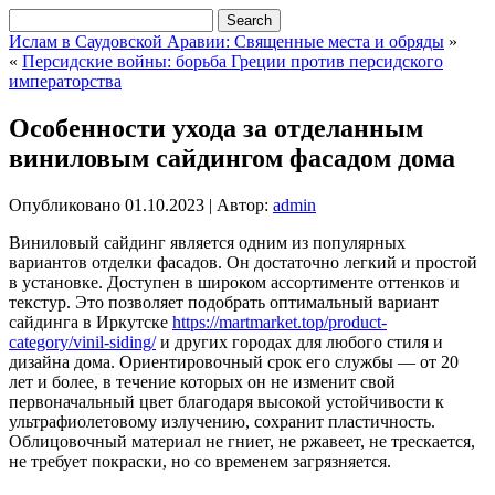
Ислам в Саудовской Аравии: Священные места и обряды
»
«
Персидские войны: борьба Греции против персидского
императорства
Особенности ухода за отделанным
виниловым сайдингом фасадом дома
Опубликовано
01.10.2023
|
Автор:
admin
Виниловый сайдинг является одним из популярных
вариантов отделки фасадов. Он достаточно легкий и простой
в установке. Доступен в широком ассортименте оттенков и
текстур. Это позволяет подобрать оптимальный вариант
сайдинга в Иркутске
https://martmarket.top/product-
category/vinil-siding/
и других городах для любого стиля и
дизайна дома. Ориентировочный срок его службы — от 20
лет и более, в течение которых он не изменит свой
первоначальный цвет благодаря высокой устойчивости к
ультрафиолетовому излучению, сохранит пластичность.
Облицовочный материал не гниет, не ржавеет, не трескается,
не требует покраски, но со временем загрязняется.