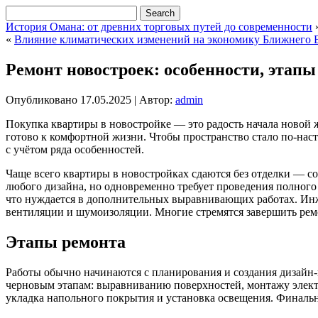
История Омана: от древних торговых путей до современности
«
Влияние климатических изменений на экономику Ближнего 
Ремонт новостроек: особенности, этапы
Опубликовано
17.05.2025
|
Автор:
admin
Покупка квартиры в новостройке — это радость начала новой ж
готово к комфортной жизни. Чтобы пространство стало по-нас
с учётом ряда особенностей.
Чаще всего квартиры в новостройках сдаются без отделки — с
любого дизайна, но одновременно требует проведения полного 
что нуждается в дополнительных выравнивающих работах. Инже
вентиляции и шумоизоляции. Многие стремятся завершить ремон
Этапы ремонта
Работы обычно начинаются с планирования и создания дизайн-
черновым этапам: выравниванию поверхностей, монтажу электри
укладка напольного покрытия и установка освещения. Финальн