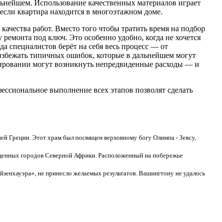
льнейшем. Использование качественных материалов играет
если квартира находится в многоэтажном доме.
ачества работ. Вместо того чтобы тратить время на подбор
ремонта под ключ. Это особенно удобно, когда не хочется
а специалистов берёт на себя весь процесс — от
 избежать типичных ошибок, которые в дальнейшем могут
анировании могут возникнуть непредвиденные расходы — и
фессиональное выполнение всех этапов позволят сделать
й Греции. Этот храм был посвящен верховному богу Олимпа - Зевсу,
щенных городов Северной Африки. Расположенный на побережье
зенхауэра», не принесло желаемых результатов. Вашингтону не удалось