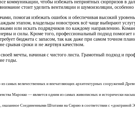
 все коммуникации, чтобы избежать неприятных сюрпризов в да
 внимание стоит уделить вентиляции и шумоизоляции, особенно 
ами, помогая избежать ошибок и обеспечивая высокий уровень к
каждым этапом, владельцы новостроек всё чаще выбирают услугу 
авками или искать подрядчиков по каждому направлению. Команд
 нервы и силы. Кроме того, профессиональный подход помогает
 требует бюджета с запасом, так как даже при самом точном пл
е срывая сроки и не жертвуя качеством.
своей мечты, начиная с чистого листа. Грамотный подход и про
ие годы.
о из самых величественных и впечатляющих архитектурных сооружений Древне
левства Марокко — является одним из самых живописных и исторически насы
е, оказанное Соединенными Штатами на Сирию в соответствии с «доктриной Эй