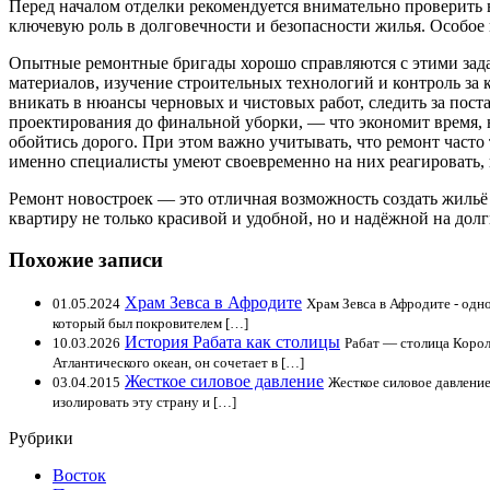
Перед началом отделки рекомендуется внимательно проверить
ключевую роль в долговечности и безопасности жилья. Особое
Опытные ремонтные бригады хорошо справляются с этими задач
материалов, изучение строительных технологий и контроль за 
вникать в нюансы черновых и чистовых работ, следить за пост
проектирования до финальной уборки, — что экономит время,
обойтись дорого. При этом важно учитывать, что ремонт часто
именно специалисты умеют своевременно на них реагировать, н
Ремонт новостроек — это отличная возможность создать жильё 
квартиру не только красивой и удобной, но и надёжной на долг
Похожие записи
Храм Зевса в Афродите
01.05.2024
Храм Зевса в Афродите - одн
который был покровителем […]
История Рабата как столицы
10.03.2026
Рабат — столица Коро
Атлантического океан, он сочетает в […]
Жесткое силовое давление
03.04.2015
Жесткое силовое давлени
изолировать эту страну и […]
Рубрики
Восток