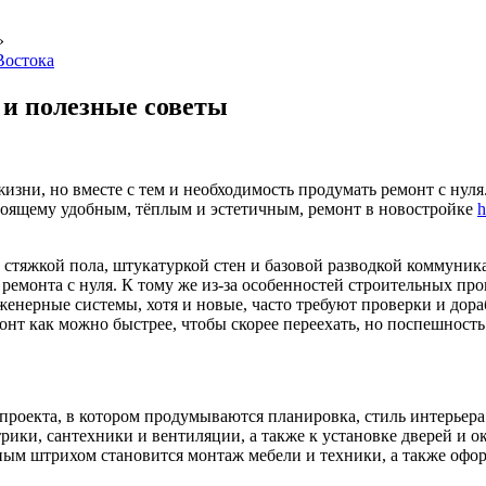
»
Востока
 и полезные советы
изни, но вместе с тем и необходимость продумать ремонт с нуля
тоящему удобным, тёплым и эстетичным, ремонт в новостройке
h
о стяжкой пола, штукатуркой стен и базовой разводкой коммун
ремонта с нуля. К тому же из-за особенностей строительных пр
нерные системы, хотя и новые, часто требуют проверки и дора
т как можно быстрее, чтобы скорее переехать, но поспешность м
проекта, в котором продумываются планировка, стиль интерьера
ки, сантехники и вентиляции, а также к установке дверей и ок
ым штрихом становится монтаж мебели и техники, а также офор