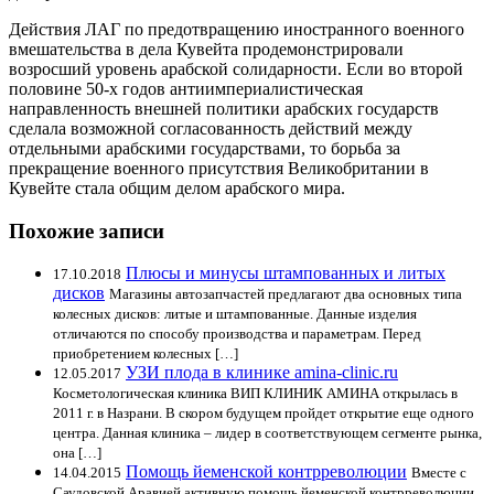
Действия ЛАГ по предотвращению иностранного военного
вмешательства в дела Кувейта продемонстрировали
возросший уровень арабской солидарности. Если во второй
половине 50-х годов антиимпериалистическая
направленность внешней политики арабских государств
сделала возможной согласованность действий между
отдельными арабскими государствами, то борьба за
прекращение военного присутствия Великобритании в
Кувейте стала общим делом арабского мира.
Похожие записи
Плюсы и минусы штампованных и литых
17.10.2018
дисков
Магазины автозапчастей предлагают два основных типа
колесных дисков: литые и штампованные. Данные изделия
отличаются по способу производства и параметрам. Перед
приобретением колесных […]
УЗИ плода в клинике amina-clinic.ru
12.05.2017
Косметологическая клиника ВИП КЛИНИК АМИНА открылась в
2011 г. в Назрани. В скором будущем пройдет открытие еще одного
центра. Данная клиника – лидер в соответствующем сегменте рынка,
она […]
Помощь йеменской контрреволюции
14.04.2015
Вместе с
Саудовской Аравией активную помощь йеменской контрреволюции