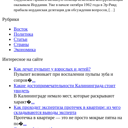
оказывала Иордания. Уже в начале октября 1962 года в Эр-Рияд
прибыла иорданская делегация для обсуждения вопросов, […]
Рубрики
Восток
Политика
Статьи
Страны
Экономика
Интересное на сайте
Как лечат пульпит у взрослых и детей?
Пульпит возникает при воспалении пульпы зуба и
сопров�
...
Какие достопримечательности Калининграда стоит
увидеть
В Калининграде немало мест, которые раскрывают
характ�
...
Как проходит экспертиза протечек в квартире: из чего
складываются выводы эксперта
Протечка в квартире — это не просто мокрые пятна на
по�
...