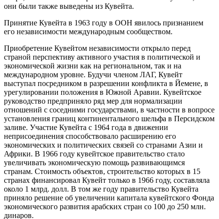
они были также выведены из Кувейта.
Принятие Кувейта в 1963 году в ООН явилось признанием
его независимости международным сообществом.
Приобретение Кувейтом независимости открыло перед
страной перспективу активного участия в политической и
экономической жизни как на региональном, так и на
международном уровне. Будучи членом ЛАГ, Кувейт
выступал посредником в разрешении конфликта в Йемене, в
урегулировании положения в Южной Аравии. Кувейтское
руководство предприняло ряд мер для нормализации
отношений с соседними государствами, в частности в вопросе
установления границ континентального шельфа в Персидском
заливе. Участие Кувейта с 1964 года в движении
неприсоединения способствовало расширению его
экономических и политических связей со странами Азии и
Африки. В 1966 году кувейтское правительство стало
увеличивать экономическую помощь развивающимся
странам. Стоимость объектов, строительство которых в 15
странах финансировал Кувейт только в 1966 году, составляла
около 1 млрд. долл. В том же году правительство Кувейта
приняло решение об увеличении капитала кувейтского Фонда
экономического развития арабских стран со 100 до 250 млн.
динаров.