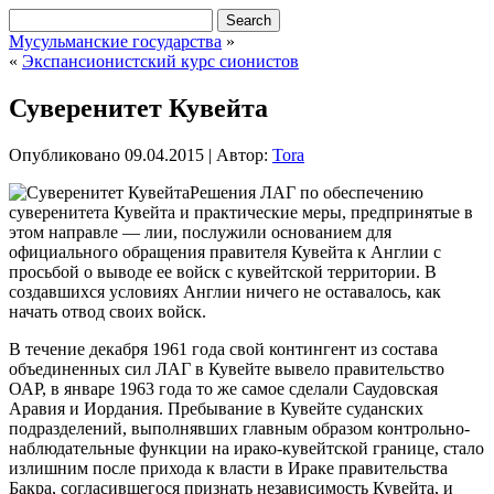
Мусульманские государства
»
«
Экспансионистский курс сионистов
Суверенитет Кувейта
Опубликовано
09.04.2015
|
Автор:
Tora
Решения ЛАГ по обеспечению
суверенитета Кувейта и практические меры, предпринятые в
этом направле — лии, послужили основанием для
официального обращения правителя Кувейта к Англии с
просьбой о выводе ее войск с кувейтской территории. В
создавшихся условиях Англии ничего не оставалось, как
начать отвод своих войск.
В течение декабря 1961 года свой контингент из состава
объединенных сил ЛАГ в Кувейте вывело правительство
ОАР, в январе 1963 года то же самое
сделали Саудовская
Аравия и Иордания. Пребывание в Кувейте суданских
подразделений, выполнявших главным образом контрольно-
наблюдательные функции на ирако-кувейтской границе, стало
излишним после прихода к власти в Ираке правительства
Бакра, согласившегося признать независимость Кувейта, и