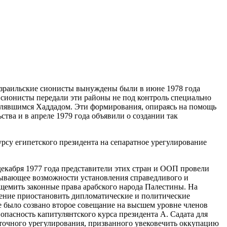
израильские сионисты вынуждены были в июне 1978 года
 сионисты передали эти районы не под контроль специально
влявшимся Хаддадом. Эти формирования, опираясь на помощь
тва и в апреле 1979 года объявили о создании так
урсу египетского президента на сепаратное урегулирование
кабря 1977 года представители этих стран и ООП провели
дрывающее возможности установления справедливого и
ущемить законные права арабского народа Палестины. На
ение приостановить дипломатические и политические
е было созвано второе совещание на высшем уровне членов
пасность капитулянтского курса президента А. Садата для
сточного урегулирования, призванного увековечить оккупацию