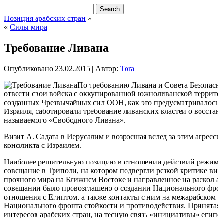
Позиция арабских стран
»
«
Силы мира
Требование Ливана
Опубликовано
23.02.2015
|
Автор:
Tora
По требованию Ливана и Совета Безопас
отвести свои войска с оккупированной южноливанской террито
созданных Чрезвычайных сил ООН, как это предусматривалос
Израиля, саботировали требование ливанских властей о восста
называемого «Свободного Ливана».
Визит А. Садата в Иерусалим и возросшая вслед за этим агрес
конфликта с Израилем.
Наиболее решительную позицию в отношении действий режима 
совещание в Триполи, на котором подвергли резкой критике ви
прочного мира на Ближнем Востоке и направленное на раскол 
совещании было провозглашено о создании Национального фро
отношения с Египтом, а также контакты с ним на межарабском
Национального фронта стойкости и противодействия. Принятая
интересов арабских стран, на тесную связь «инициативы» еги