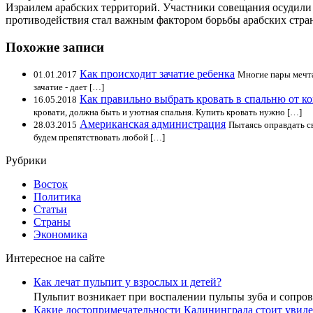
Израилем арабских территорий. Участники совещания осудили 
противодействия стал важным фактором борьбы арабских стран
Похожие записи
Как происходит зачатие ребенка
01.01.2017
Многие пары мечтаю
зачатие - дает […]
Как правильно выбрать кровать в спальню от ко
16.05.2018
кровати, должна быть и уютная спальня. Купить кровать нужно […]
Американская администрация
28.03.2015
Пытаясь оправдать с
будем препятствовать любой […]
Рубрики
Восток
Политика
Статьи
Страны
Экономика
Интересное на сайте
Как лечат пульпит у взрослых и детей?
Пульпит возникает при воспалении пульпы зуба и сопр
Какие достопримечательности Калининграда стоит увиде