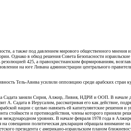
ности, а также под давлением мирового общественного мнения 
рии. Однако в обход решения Совета Безопасности израильские
ь резолюцией
425, а правохристианским формированиям, возгла
новлении на юге Ливана администрации центрального правительс
сивность Тель-Авива усилили оппозицию среди арабских стран к
Садата заняли Сирия, Алжир, Ливия, НДРИ и ООП. В начале де
зит А. Садата в Иерусалим, рассматривая его как действие, по
арабской нации с целью навязать ей капитулянтские решения и 
нта стойкости и противодействия, члены которого приняли реш
 и международном уровнях. В начале февраля 1978 года в Алжир
 на совещании политическая декларация обращала внимание на о
петского президента с американо-израильским планом ближнево