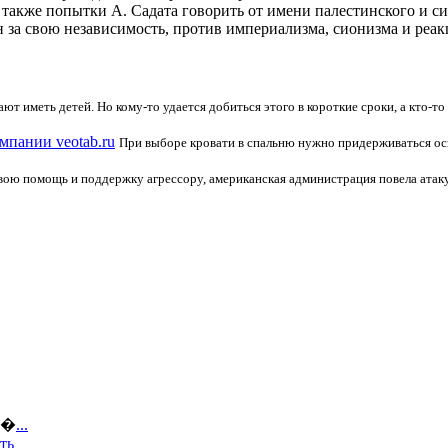
также попытки А. Садата говорить от имени палестинского и с
 за свою независимость, против империализма, сионизма и реак
т иметь детей. Но кому-то удается добиться этого в короткие сроки, а кто-то 
мпании veotab.ru
При выборе кровати в спальню нужно придерживаться ос
вою помощь и поддержку агрессору, американская администрация повела атак
ов�
...
ть