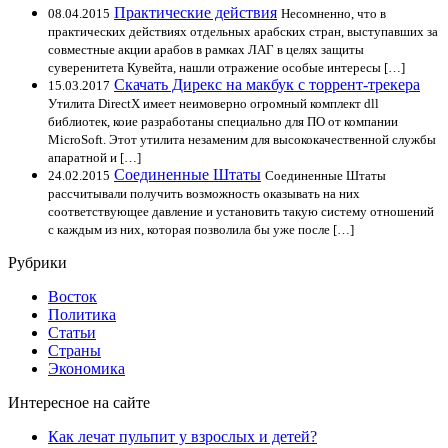
Практические действия
08.04.2015
Несомненно, что в
практических действиях отдельных арабских стран, выступавших за
совместные акции арабов в рамках ЛАГ в целях защиты
суверенитета Кувейта, нашли отражение особые интересы […]
Скачать Дирекс на макбук с торрент-трекера
15.03.2017
Утилита DirectX имеет неимоверно огромный комплект dll
библиотек, коие разработаны специально для ПО от компании
MicroSoft. Этот утилита незаменим для высококачественной службы
апаратной и […]
Соединенные Штаты
24.02.2015
Соединенные Штаты
рассчитывали получить возможность оказывать на них
соответствующее давление и установить такую систему отношений
с каждым из них, которая позволила бы уже после […]
Рубрики
Восток
Политика
Статьи
Страны
Экономика
Интересное на сайте
Как лечат пульпит у взрослых и детей?