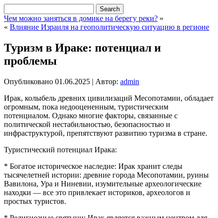
Чем можно заняться в домике на берегу реки?
»
«
Влияние Израиля на геополитическую ситуацию в регионе
Туризм в Ираке: потенциал и
проблемы
Опубликовано
01.06.2025
|
Автор:
admin
Ирак, колыбель древних цивилизаций Месопотамии, обладает
огромным, пока недооцененным, туристическим
потенциалом. Однако многие факторы, связанные с
политической нестабильностью, безопасностью и
инфраструктурой, препятствуют развитию туризма в стране.
Туристический потенциал Ирака:
* Богатое историческое наследие: Ирак хранит следы
тысячелетней истории: древние города Месопотамии, руины
Вавилона, Ура и Ниневии, изумительные археологические
находки — все это привлекает историков, археологов и
простых туристов.
* Религиозные святыни: Ирак является важным центром для