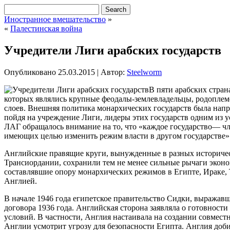
Иностранное вмешательство
»
«
Палестинская война
Учредители Лиги арабских государств
Опубликовано
25.03.2015
|
Автор:
Steelworm
В пяти арабских стран
которых являлись крупные феодалы-землевладельцы, родоплеме
слоев. Внешняя политика монархических государств была напр
пойдя на учреждение Лиги, лидеры этих государств одним из 
ЛАГ обращалось внимание на то, что «каждое государство— чл
имеющих целью изменить режим власти в другом государстве»
Английские правящие круги, вынужденные в разных историческ
Трансиордании, сохранили тем не менее сильные рычаги экон
составлявшие опору монархических режимов в Египте, Ираке, 
Англией.
В начале 1946 года египетское правительство Сидки, выражав
договора 1936 года. Английская сторона заявляла о готовности
условий. В частности, Англия настаивала на создании совместн
Англии усмотрит угрозу для безопасности Египта. Англия доби