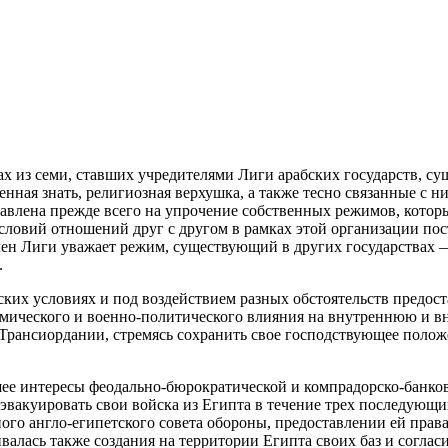
ах из семи, ставших учредителями Лиги арабских государств, 
нная знать, религиозная верхушка, а также тесно связанные с
авлена прежде всего на упрочение собственных режимов,
которы
условий отношений друг с другом в рамках этой организации по
ен Лиги уважает режим, существующий в других государствах —
.
их условиях и под воздействием разных обстоятельств предост
омического и военно-политического влияния на внутреннюю и вн
Трансиордании, стремясь сохранить свое господствующее полож
шее интересы феодально-бюрократической и компрадорско-банко
 эвакуировать свои войска из Египта в течение трех последующи
ого англо-египетского совета обороны, предоставлении ей права 
валась также создания на территории Египта своих баз и соглас