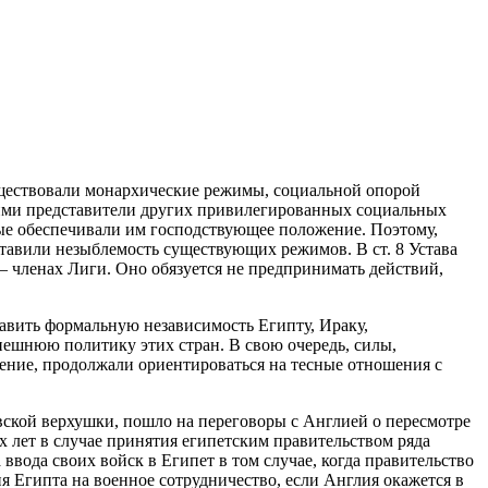
существовали монархические режимы, социальной опорой
 ними представители других привилегированных социальных
е обеспечивали им господствующее положение. Поэтому,
ставили незыблемость существующих режимов. В ст. 8 Устава
 членах Лиги. Оно обязуется не предпринимать действий,
авить формальную независимость Египту, Ираку,
ешнюю политику этих стран. В свою очередь, силы,
ение, продолжали ориентироваться на тесные отношения с
вской верхушки, пошло на переговоры с Англией о пересмотре
х лет в случае принятия египетским правительством ряда
ввода своих войск в Египет в том случае, когда правительство
ия Египта на военное сотрудничество, если Англия окажется в