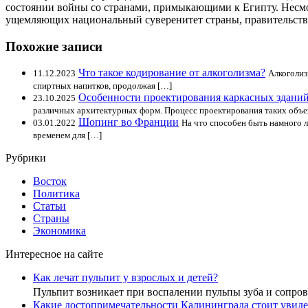
состоянии войны со странами, примыкающими к Египту. Несмот
ущемляющих национальный суверенитет страны, правительство 
Похожие записи
Что такое кодирование от алкоголизма?
11.12.2023
Алкоголиз
спиртных напитков, продолжая […]
Особенности проектирования каркасных зданий
23.10.2025
различных архитектурных форм. Процесс проектирования таких объе
Шопинг во Франции
03.01.2022
На что способен быть намного 
временем для […]
Рубрики
Восток
Политика
Статьи
Страны
Экономика
Интересное на сайте
Как лечат пульпит у взрослых и детей?
Пульпит возникает при воспалении пульпы зуба и сопр
Какие достопримечательности Калининграда стоит увиде