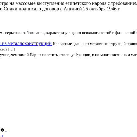
ря на массовые выступления египетского народа с требованием 
Сидки подписало договор с Англией 25 октября 1946 г.
м - серьезное заболевание, характеризующееся психологической и физической 
 из металлоконструкций
Каркасные здания из металлоконструкций привл
ктов […]
лучше, чем зимой Париж посетить, столицу Франции, и по многочисленным маг
ов�
...
ть