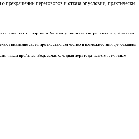
о прекращении переговоров и отказа or условий, практически
зависимостью от спиртного. Человек утрачивает контроль над потреблением
екают внимание своей прочностью, легкостью и возможностями для создания
азинчикам пройтись. Ведь самая холодная пора года является отличным