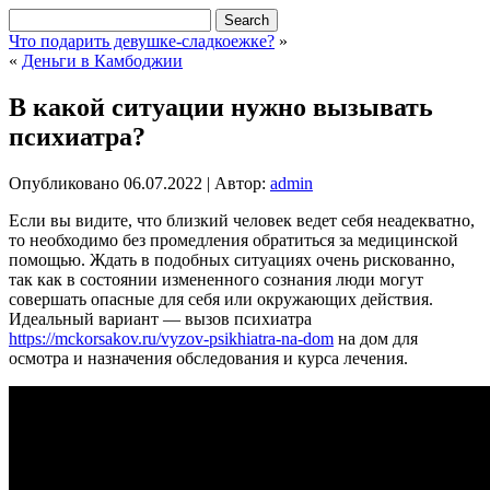
Что подарить девушке-сладкоежке?
»
«
Деньги в Камбоджии
В какой ситуации нужно вызывать
психиатра?
Опубликовано
06.07.2022
|
Автор:
admin
Если вы видите, что близкий человек ведет себя неадекватно,
то необходимо без промедления обратиться за медицинской
помощью. Ждать в подобных ситуациях очень рискованно,
так как в состоянии измененного сознания люди могут
совершать опасные для себя или окружающих действия.
Идеальный вариант — вызов психиатра
https://mckorsakov.ru/vyzov-psikhiatra-na-dom
на дом для
осмотра и назначения обследования и курса лечения.