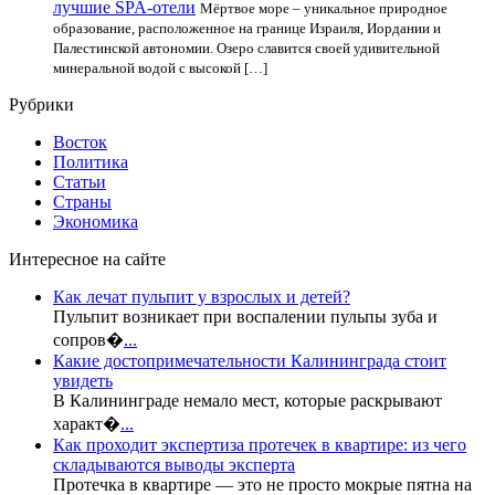
лучшие SPA-отели
Мёртвое море – уникальное природное
образование, расположенное на границе Израиля, Иордании и
Палестинской автономии. Озеро славится своей удивительной
минеральной водой с высокой […]
Рубрики
Восток
Политика
Статьи
Страны
Экономика
Интересное на сайте
Как лечат пульпит у взрослых и детей?
Пульпит возникает при воспалении пульпы зуба и
сопров�
...
Какие достопримечательности Калининграда стоит
увидеть
В Калининграде немало мест, которые раскрывают
характ�
...
Как проходит экспертиза протечек в квартире: из чего
складываются выводы эксперта
Протечка в квартире — это не просто мокрые пятна на