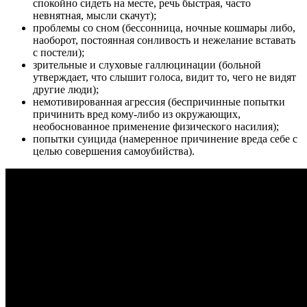
спокойно сидеть на месте, речь быстрая, часто
невнятная, мысли скачут);
проблемы со сном (бессонница, ночные кошмары либо,
наоборот, постоянная сонливость и нежелание вставать
с постели);
зрительные и слуховые галлюцинации (больной
утверждает, что слышит голоса, видит то, чего не видят
другие люди);
немотивированная агрессия (беспричинные попытки
причинить вред кому-либо из окружающих,
необоснованное применение физического насилия);
попытки суицида (намеренное причинение вреда себе с
целью совершения самоубийства).