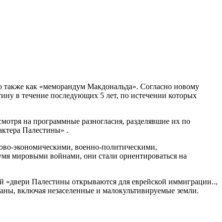
ю также как «меморандум Макдональда». Согласно новому
ину в течение последующих 5 лет, по истечении которых
смотря на программные разногласия, разделявшие их по
актера Палестины» .
сово-экономическими, военно-политическими,
умя мировыми войнами, они стали ориентироваться на
ой «двери Палестины открываются для еврейской иммиграции..,
раны, включая незаселенные и малокультивируемые земли.