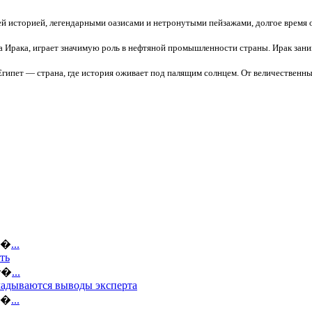
ей историей, легендарными оазисами и нетронутыми пейзажами, долгое время о
ца Ирака, играет значимую роль в нефтяной промышленности страны. Ирак зани
Египет — страна, где история оживает под палящим солнцем. От величественн
ов�
...
ть
кт�
...
кладываются выводы эксперта
по�
...