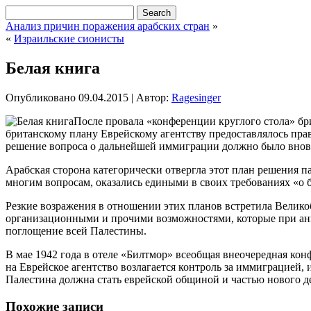
Анализ причин поражения арабских стран
»
«
Израильские сионисты
Белая книга
Опубликовано
09.04.2015
|
Автор:
Ragesinger
После провала «конференции круглого стола» бр
британскому плану Еврейскому агентству предоставлялось пра
решение вопроса о дальнейшей иммиграции должно было вновь
Арабская сторона
категорически отвергла этот план решения п
многим вопросам, оказались едиными в своих требованиях «о б
Резкие возражения в отношении этих планов встретила Велик
организационными и прочими возможностями, которые при анг
поглощение всей Палестины.
В мае 1942 года в отеле «Билтмор» всеобщая внеочередная кон
на Еврейское агентство возлагается контроль за иммиграцией,
Палестина должна стать еврейской общиной и частью нового д
Похожие записи