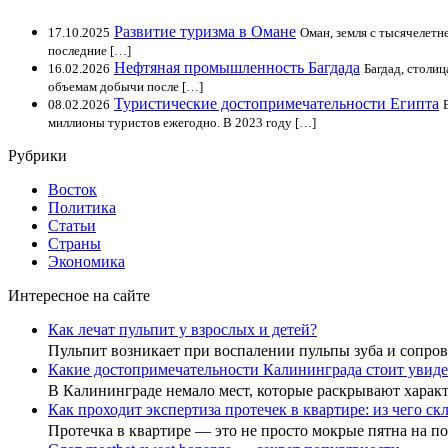
Развитие туризма в Омане
17.10.2025
Оман, земля с тысячелетн
последние […]
Нефтяная промышленность Багдада
16.02.2026
Багдад, столи
объемам добычи после […]
Туристические достопримечательности Египта
08.02.2026
миллионы туристов ежегодно. В 2023 году […]
Рубрики
Восток
Политика
Статьи
Страны
Экономика
Интересное на сайте
Как лечат пульпит у взрослых и детей?
Пульпит возникает при воспалении пульпы зуба и сопр
Какие достопримечательности Калининграда стоит увиде
В Калининграде немало мест, которые раскрывают хара
Как проходит экспертиза протечек в квартире: из чего с
Протечка в квартире — это не просто мокрые пятна на 