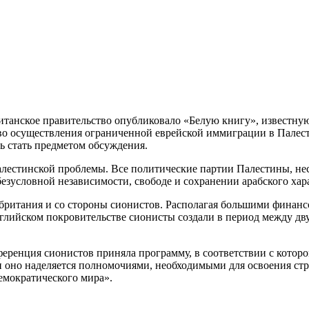
итанское правительство опубликовало «Белую книгу», известну
во осуществления ограниченной еврейской иммиграции в Палест
 стать предметом обсуждения.
алестинской проблемы. Все политические партии Палестины, не
езусловной независимости, свободе и сохранении арабского хар
обритания и со стороны сионистов. Располагая большими финан
лийском покровительстве сионисты создали в период между дв
ференция сионистов приняла программу, в соответствии с котор
 и оно наделяется полномочиями, необходимыми для освоения ст
емократического мира».