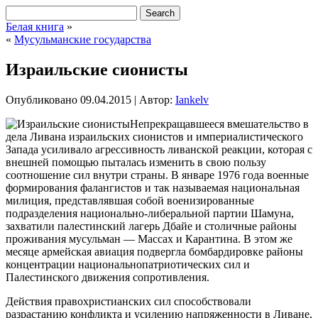
Белая книга
»
«
Мусульманские государства
Израильские сионисты
Опубликовано
09.04.2015
|
Автор:
Iankelv
Непрекращавшееся вмешательство в
дела Ливана израильских сионистов и империалистического
Запада усиливало агрессивность ливанской реакции, которая с
внешней помощью пыталась изменить в свою пользу
соотношение сил внутри страны. В январе 1976 года военные
формирования фалангистов и так называемая национальная
милиция, представлявшая собой военизированные
подразделения национально-либеральной партии Шамуна,
захватили палестинский лагерь Дбайе и столичные
районы
проживания мусульман — Массах и Карантина. В этом же
месяце армейская авиация подвергла бомбардировке районы
концентрации национальнопатриотических сил и
Палестинского движения сопротивления.
Действия правохристианских сил способствовали
разрастанию конфликта и усилению напряженности в Ливане,