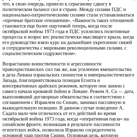
что, в свою очередь, привело к серьезному сдвигу в
политическом балансе сил в стране. Между силами ПДС и
национально-патриотическими силами стали устанавливаться
«прочные братские отношения». «Важность таких отношений
становится еще более ощутимой теперь, когда после
октябрьской войны 1973 года в ПДС усилились позитивные
процессы и возрос вес реалистически мыслящего крыла, когда
его руководство взяло курс на дальнейшее укрепление связей
и сотрудничества с мировыми революционными силами, с
социалистическим содружеством».
Возрастанию воинственности и агрессивности
правохристианских сил так же, как усилению вмешательства
в дела Ливана израильских сионистов и империалистического
Запада, благоприятствовала позиция Египта и
консервативных арабских режимов, которую они заняли с
самого начала кровавой бойни в Ливане. Режим А. Са — дата,
выполнявший договорные обязательства в соответствии с
соглашением с Израилем по Синаю, занимал пассивную и
выжидательную позицию. В данном случае поведение А.
Садата мало чем отличалось от его действий во время
октябрьской войны 1973 года, когда «оперативная пауза» на
синайском фронте, возникшая в результате пассивности
египетских войск, позволила Израилю сосредоточить
основной удар против Сирии. Основная цель, которую