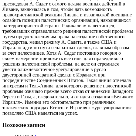
преследовал А. Садат с самого начала военных действий в
Ливане, заключалась в том, чтобы дать возможность
правохристианской реакции Ливана и израильской военщине
ослабить позиции палестинских организаций, находившихся
на территории этой страны. Радикализм палестинцев,
требовавших справедливого решения палестинской проблемы
путем предоставления им права на создание собственного
государства, мешал режиму А. Садата, а также США и
Израилю идти по пути сепаратных сделок, главным образом
за счет палестинцев. Хотя А. Садат постоянно говорил о
своем намерении приложить все силы для справедливого
решения палестинской проблемы, на деле он стремился
увести ближневосточное урегулирование в русло
двусторонней сепаратной сделки с Израилем при
посредничестве Соединенных Штатов. Такая линия отвечала
интересам и Тель-Авива, для которого решение палестинской
проблемы означало прежде всего отказ от аннексии Западного
берега и Газы, а, следовательно, и от идеи создания «Великого
Израиля». Именнд это обстоятельство при различных
тактических подходах Египта и Израиля к «урегулированию»
позволяло США надеяться на успех.
Похожие записи