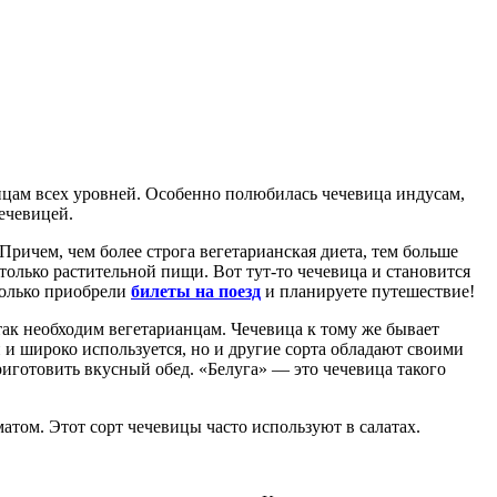
анцам всех уровней. Особенно полюбилась чечевица индусам,
ечевицей.
ричем, чем более строга вегетарианская диета, тем больше
только растительной пищи. Вот тут-то чечевица и становится
только приобрели
билеты на поезд
и планируете путешествие!
так необходим вегетарианцам. Чечевица к тому же бывает
 и широко используется, но и другие сорта обладают своими
риготовить вкусный обед. «Белуга» — это чечевица такого
матом. Этот сорт чечевицы часто используют в салатах.