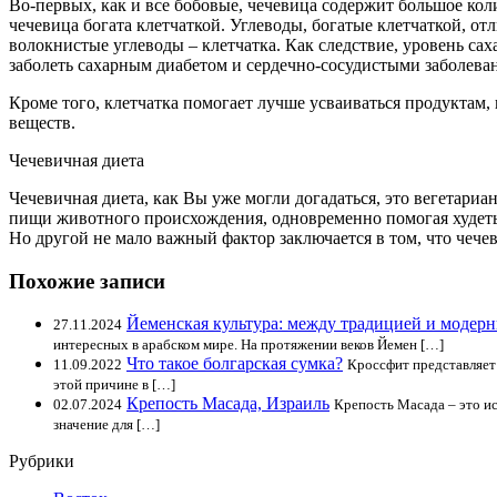
Во-первых, как и все бобовые, чечевица содержит большое кол
чечевица богата клетчаткой. Углеводы, богатые клетчаткой, от
волокнистые углеводы – клетчатка. Как следствие, уровень сах
заболеть сахарным диабетом и сердечно-сосудистыми заболева
Кроме того, клетчатка помогает лучше усваиваться продуктам,
веществ.
Чечевичная диета
Чечевичная диета, как Вы уже могли догадаться, это вегетари
пищи животного происхождения, одновременно помогая худеть.
Но другой не мало важный фактор заключается в том, что чече
Похожие записи
Йеменская культура: между традицией и модер
27.11.2024
интересных в арабском мире. На протяжении веков Йемен […]
Что такое болгарская сумка?
11.09.2022
Кроссфит представляет
этой причине в […]
Крепость Масада, Израиль
02.07.2024
Крепость Масада – это и
значение для […]
Рубрики