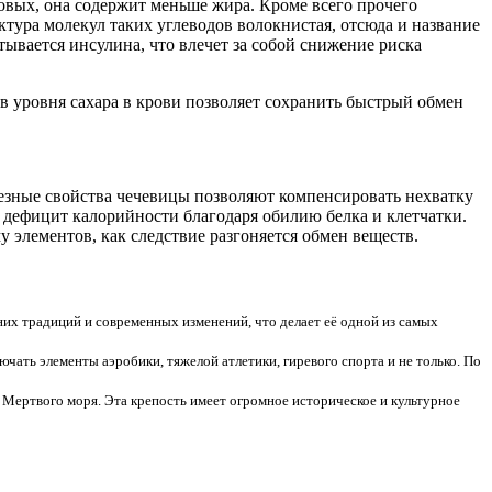
бовых, она содержит меньше жира. Кроме всего прочего
уктура молекул таких углеводов волокнистая, отсюда и название
тывается инсулина, что влечет за собой снижение риска
ов уровня сахара в крови позволяет сохранить быстрый обмен
олезные свойства чечевицы позволяют компенсировать нехватку
 дефицит калорийности благодаря обилию белка и клетчатки.
 элементов, как следствие разгоняется обмен веществ.
них традиций и современных изменений, что делает её одной из самых
ать элементы аэробики, тяжелой атлетики, гиревого спорта и не только. По
 Мертвого моря. Эта крепость имеет огромное историческое и культурное