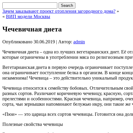
Зачем заказывают проект отопления загородного дома?
»
«
ВИП модели Москвы
Чечевичная диета
Опубликовано
30.06.2019
|
Автор:
admin
Чечевичная диета – одна из лучших вегетарианских диет. Её о
которые ограничены в употреблении мяса по религиозным при
Вегетарианская диета в первую очередь ограничивает поступле
она ограничивает поступление белка в организм. В конце концо
незаменима! Чечевица – это действительно уникальный продукт
Чечевица относится к семейству бобовых. Отличительным свой
разных сортов. Различают коричневую чечевицу, красную, сорт
прелестями и особенностями. Красная чечевица, например, оче
сорта, чьи зернышки напоминают белужью икру, они такие же 
«Пюи» — это царица всех сортов чечевицы. Готовится она дольш
Полезные свойства чечевицы