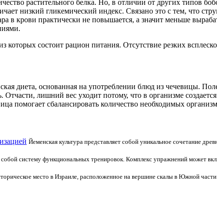
ичество растительного белка. Но, в отличии от других типов бо
личает низкий гликемический индекс. Связано это с тем, что стр
ара в крови практически не повышается, а значит меньше выраба
ниями.
 из которых состоит рацион питания. Отсутствие резких всплеск
анская диета, основанная на употреблении блюд из чечевицы. П
 Отчасти, лишний вес уходит потому, что в организме создается
вица помогает сбалансировать количество необходимых организму
низацией
Йеменская культура представляет собой уникальное сочетание древ
 собой систему функциональных тренировок. Комплекс упражнений может включ
сторическое место в Израиле, расположенное на вершине скалы в Южной части