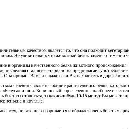
тличительным качеством является то, что она подходит вегетари
чинам. Не удивительно, что животный белок заменяют именно ч
ние в организм качественного белка животного происхождения. П
в, последняя стадия вегетарианства предполагает употребление 
. Она придаст Вам сил, даже если Вы находитесь в дороге или 
ством чечевицы является обилие растительного белка, который 
а «Белуга» и пюи. Коричневый сорт чечевицы наиболее известен
нь быстро готовиться, за какие-нибудь 10-15 минут Вы можете п
черненькие и круглые.
е всех, но зато не разваривается и обладает очень богатым аро