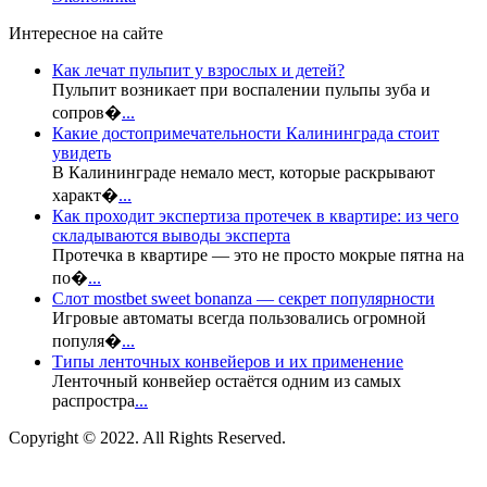
Интересное на сайте
Как лечат пульпит у взрослых и детей?
Пульпит возникает при воспалении пульпы зуба и
сопров�
...
Какие достопримечательности Калининграда стоит
увидеть
В Калининграде немало мест, которые раскрывают
характ�
...
Как проходит экспертиза протечек в квартире: из чего
складываются выводы эксперта
Протечка в квартире — это не просто мокрые пятна на
по�
...
Слот mostbet sweet bonanza — секрет популярности
Игровые автоматы всегда пользовались огромной
популя�
...
Типы ленточных конвейеров и их применение
Ленточный конвейер остаётся одним из самых
распростра
...
Copyright © 2022. All Rights Reserved.