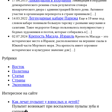
Ликвидация в Иордании
17.04.2015
Ликвидация в Иордании
демократического режима стала результатом сговора
монархического двора с администрацией Белого дома. Активное
участие в организации переворота в стране принимали […]
Легендарные кабаре Парижа
14.03.2022
Еще в 19 веке под
словом кабаре понимали большую тарелку с разными закусками и
салатами. Такое недорогое блюдо пользовалось популярностью у
бедных художников и поэтов, которые собирались в […]
Крепость Масада, Израиль
02.07.2024
Крепость Масада – это
историческое место в Израиле, расположенное на вершине скалы в
Южной части Мертвого моря. Эта крепость имеет огромное
историческое и культурное значение для […]
Рубрики
Восток
Политика
Статьи
Страны
Экономика
Интересное на сайте
Как лечат пульпит у взрослых и детей?
Пульпит возникает при воспалении пульпы зуба и
сопров�
...