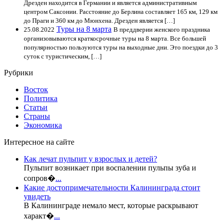
Дрезден находится в Германии и является административным
центром Саксонии. Расстояние до Берлина составляет 165 км, 129 км
до Праги и 360 км до Мюнхена. Дрезден является […]
Туры на 8 марта
25.08.2022
В преддверии женского праздника
организовываются краткосрочные туры на 8 марта. Все большей
популярностью пользуются туры на выходные дни. Это поездки до 3
суток с туристическим, […]
Рубрики
Восток
Политика
Статьи
Страны
Экономика
Интересное на сайте
Как лечат пульпит у взрослых и детей?
Пульпит возникает при воспалении пульпы зуба и
сопров�
...
Какие достопримечательности Калининграда стоит
увидеть
В Калининграде немало мест, которые раскрывают
характ�
...