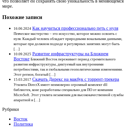
что позволяет ей сохранять свою уникальность в меняющемся
мире.
Похожие записи
Как научиться профессионально петь с нуля
16.06.2024
Певческое мастерство – это искусство, которое можно освоить с
нуля. Каждый человек обладает природными вокальными данными,
которые при должном подходе и регулярных занятиях могут быть
[…]
Развитие инфраструктуры на Ближнем
10.09.2025
Востоке
Ближний Восток переживает период стремительного
развития инфраструктуры, диктуемый как внутренними
потребностями, так и глобальными геополитическими изменениями.
Этот регион, богатый […]
Скачать Дирекс на макбук с торрент-трекера
15.03.2017
Утилита DirectX имеет неимоверно огромный комплект dll
библиотек, коие разработаны специально для ПО от компании
MicroSoft. Этот утилита незаменим для высококачественной службы
апаратной и […]
Рубрики
Восток
Политика