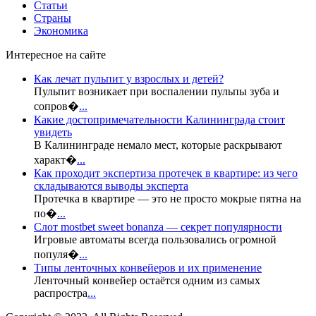
Статьи
Страны
Экономика
Интересное на сайте
Как лечат пульпит у взрослых и детей?
Пульпит возникает при воспалении пульпы зуба и
сопров�
...
Какие достопримечательности Калининграда стоит
увидеть
В Калининграде немало мест, которые раскрывают
характ�
...
Как проходит экспертиза протечек в квартире: из чего
складываются выводы эксперта
Протечка в квартире — это не просто мокрые пятна на
по�
...
Слот mostbet sweet bonanza — секрет популярности
Игровые автоматы всегда пользовались огромной
популя�
...
Типы ленточных конвейеров и их применение
Ленточный конвейер остаётся одним из самых
распростра
...