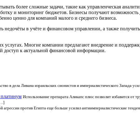
тывать более сложные задачи, такие как управленческая аналитик
работку и мониторинг бюджетов. Бизнесы получают возможность
бенно ценно для компаний малого и среднего бизнеса.
ить недочёты в учёте и финансовом управлении, а также получит
 услугах. Многие компании предлагают внедрение и поддержку с
ый доступ к актуальной финансовой информации.
тво в дела Ливана израильских сионистов и империалистического Запада усил
с платинум
Использование препарата Аликапс плюс позволит избавится от тр
[…]
й агрессии против Египта еще больше усилил антиимпериалистические тенденц