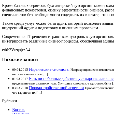
Кроме базовых сервисов, бухгалтерский аутсорсинг может охва
финансовых показателей, оценку эффективности бизнеса, раз
специалистов без необходимости содержать их в штате, что осо
Также среди услуг может быть аудит, который позволяет выяв
внутренний аудит и подготовку к внешним проверкам.
Современные IT-решения играют важную роль в аутсорсинговых
интегрировать различные бизнес-процессы, обеспечивая един
erid:2VtzqxjrzA4
Похожие записи
Израильские сионисты
09.04.2015
Непрекращавшееся вмешательс
пыталась изменить в […]
Есть ли побочные действия у лекарства аликап
01.03.2017
представителям сильного пола. Улучшить юношеское здоровье, быть 
Провал тройственной агрессии
03.03.2018
Провал тройственно
что гарантом их […]
Рубрики
Восток