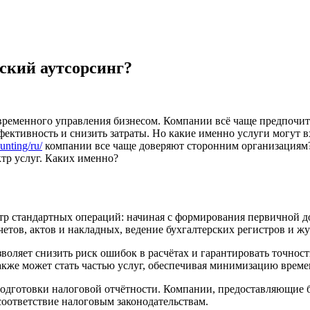
рский аутсорсинг?
временного управления бизнесом. Компании всё чаще предпочит
ктивность и снизить затраты. Но какие именно услуги могут вх
unting/ru/
компании все чаще доверяют сторонним организациям?
тр услуг. Каких именно?
ктр стандартных операций: начиная с формирования первичной 
четов, актов и накладных, ведение бухгалтерских регистров и ж
озволяет снизить риск ошибок в расчётах и гарантировать точно
кже может стать частью услуг, обеспечивая минимизацию времен
подготовки налоговой отчётности. Компании, предоставляющие б
оответствие налоговым законодательствам.