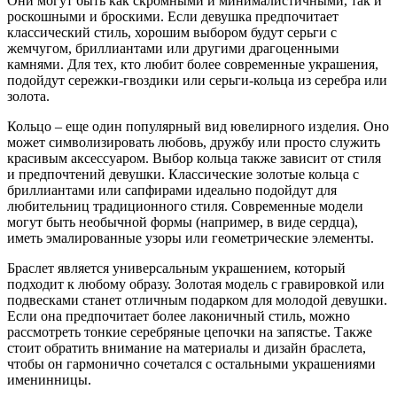
Они могут быть как скромными и минималистичными, так и
роскошными и броскими. Если девушка предпочитает
классический стиль, хорошим выбором будут серьги с
жемчугом, бриллиантами или другими драгоценными
камнями. Для тех, кто любит более современные украшения,
подойдут сережки-гвоздики или серьги-кольца из серебра или
золота.
Кольцо – еще один популярный вид ювелирного изделия. Оно
может символизировать любовь, дружбу или просто служить
красивым аксессуаром. Выбор кольца также зависит от стиля
и предпочтений девушки. Классические золотые кольца с
бриллиантами или сапфирами идеально подойдут для
любительниц традиционного стиля. Современные модели
могут быть необычной формы (например, в виде сердца),
иметь эмалированные узоры или геометрические элементы.
Браслет является универсальным украшением, который
подходит к любому образу. Золотая модель с гравировкой или
подвесками станет отличным подарком для молодой девушки.
Если она предпочитает более лаконичный стиль, можно
рассмотреть тонкие серебряные цепочки на запястье. Также
стоит обратить внимание на материалы и дизайн браслета,
чтобы он гармонично сочетался с остальными украшениями
именинницы.