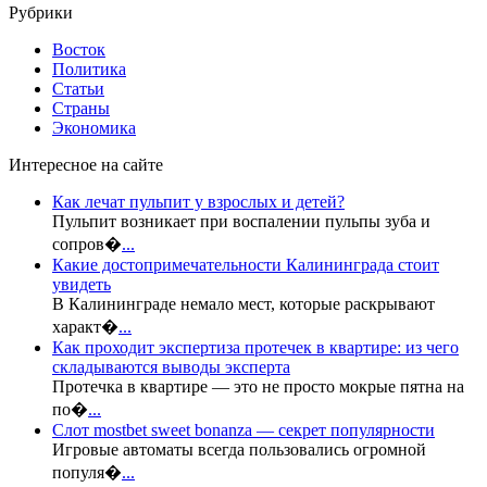
Рубрики
Восток
Политика
Статьи
Страны
Экономика
Интересное на сайте
Как лечат пульпит у взрослых и детей?
Пульпит возникает при воспалении пульпы зуба и
сопров�
...
Какие достопримечательности Калининграда стоит
увидеть
В Калининграде немало мест, которые раскрывают
характ�
...
Как проходит экспертиза протечек в квартире: из чего
складываются выводы эксперта
Протечка в квартире — это не просто мокрые пятна на
по�
...
Слот mostbet sweet bonanza — секрет популярности
Игровые автоматы всегда пользовались огромной
популя�
...