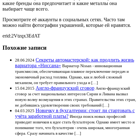
какие бренды она предпочитает и какие металлы она
выбирает чаще всего.
Просмотрите её аккаунты в социальных сетях. Часто там
можно найти фотографии украшений, которые ей нравятся.
erid:2Vtzqx3EdAT
Похожие записи
Секреты автомастерской: как продлить жизнь
28.06.2024
вариатора «Ниссана»
Вариатор Nissan - инновационная
трансмиссия, обеспечивающая плавное переключение передач и
экономичный расход топлива. Однако, как и любой сложный
механизм, он требует правильного ухода и […]
Англо-французский сговор
15.04.2015
Англо-французский
сговор за счет национальных интересов Сирии и Ливана вызвал
новую волну возмущения в этих странах. Правительства этих стран,
не добившись удовлетворения своих требований […]
Новичку в бухгалтерии: стоит ли стартовать с
04.03.2025
учёта заработной платы?
Иногда поиск новых профессий
приводит новичков к идее стать бухгалтером. Однако имеет место и
понимание того, что бухгалтерия - очень широкая, многогранная
сфера. Сразу начинать в качестве […]