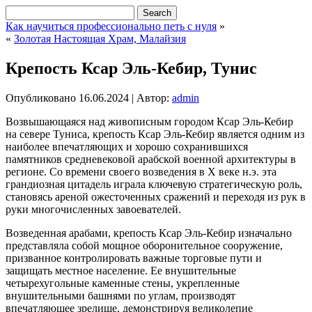
Как научиться профессионально петь с нуля
»
«
Золотая Настоящая Храм, Малайзия
Крепость Ксар Эль-Кебир, Тунис
Опубликовано
16.06.2024
|
Автор:
admin
Возвышающаяся над живописным городом Ксар Эль-Кебир
на севере Туниса, крепость Ксар Эль-Кебир является одним из
наиболее впечатляющих и хорошо сохранившихся
памятников средневековой арабской военной архитектуры в
регионе. Со времени своего возведения в X веке н.э. эта
грандиозная цитадель играла ключевую стратегическую роль,
становясь ареной ожесточенных сражений и переходя из рук в
руки многочисленных завоевателей.
Возведенная арабами, крепость Ксар Эль-Кебир изначально
представляла собой мощное оборонительное сооружение,
призванное контролировать важные торговые пути и
защищать местное население. Ее внушительные
четырехугольные каменные стены, укрепленные
внушительными башнями по углам, производят
впечатляющее зрелище, демонстрируя великолепие