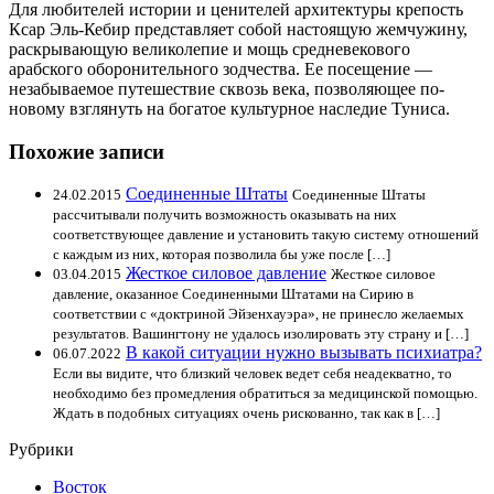
Для любителей истории и ценителей архитектуры крепость
Ксар Эль-Кебир представляет собой настоящую жемчужину,
раскрывающую великолепие и мощь средневекового
арабского оборонительного зодчества. Ее посещение —
незабываемое путешествие сквозь века, позволяющее по-
новому взглянуть на богатое культурное наследие Туниса.
Похожие записи
Соединенные Штаты
24.02.2015
Соединенные Штаты
рассчитывали получить возможность оказывать на них
соответствующее давление и установить такую систему отношений
с каждым из них, которая позволила бы уже после […]
Жесткое силовое давление
03.04.2015
Жесткое силовое
давление, оказанное Соединенными Штатами на Сирию в
соответствии с «доктриной Эйзенхауэра», не принесло желаемых
результатов. Вашингтону не удалось изолировать эту страну и […]
В какой ситуации нужно вызывать психиатра?
06.07.2022
Если вы видите, что близкий человек ведет себя неадекватно, то
необходимо без промедления обратиться за медицинской помощью.
Ждать в подобных ситуациях очень рискованно, так как в […]
Рубрики
Восток