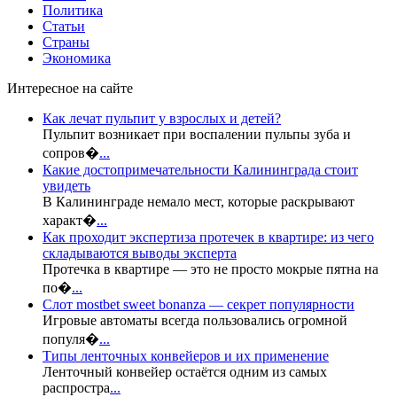
Политика
Статьи
Страны
Экономика
Интересное на сайте
Как лечат пульпит у взрослых и детей?
Пульпит возникает при воспалении пульпы зуба и
сопров�
...
Какие достопримечательности Калининграда стоит
увидеть
В Калининграде немало мест, которые раскрывают
характ�
...
Как проходит экспертиза протечек в квартире: из чего
складываются выводы эксперта
Протечка в квартире — это не просто мокрые пятна на
по�
...
Слот mostbet sweet bonanza — секрет популярности
Игровые автоматы всегда пользовались огромной
популя�
...
Типы ленточных конвейеров и их применение
Ленточный конвейер остаётся одним из самых
распростра
...