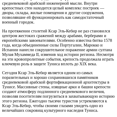
средневековой арабской инженерной мысли. Внутри
крепостных стен находится целый комплекс построек —
дворы, склады, жилые помещения и другие сооружения,
позволявшие ей функционировать как самодостаточный
военный городок.
На протяжении столетий Ксар Эль-Кебир не раз становился
центром жестоких сражений между арабами, берберами и
европейскими завоевателями. Особенно известна битва 1578
года, когда объединенные силы Португалии, Марокко и
Испании нанесли сокрушительное поражение армии султана
Мулая Мухаммеда II, изменив ход истории региона. Несмотря
на эти кровопролитные события, крепость продолжала играть
ключевую роль в защите Туниса вплоть до XIX века.
Сегодня Ксар Эль-Кебир является одним из самых
поразительных и хорошо сохранившихся памятников
средневековой арабской фортификационной архитектуры в
Тунисе. Массивные стены, изящные арки и башни крепости
создают атмосферу подлинного средневекового величия,
позволяя посетителям погрузиться в захватывающую историю
этого региона. Ежегодно тысячи туристов устремляются к
Ксар Эль-Кебир, чтобы своими глазами увидеть одно из
величайших сокровищ культурного наследия Туниса.