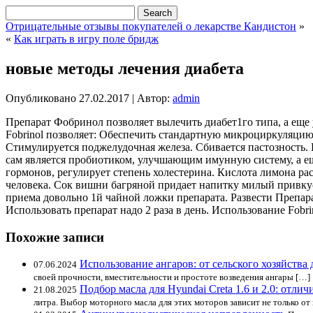
Отрицательные отзывы покупателей о лекарстве Кандистон
»
«
Как играть в игру поле бридж
новые методы лечения диабета
Опубликовано
27.02.2017
|
Автор:
admin
Препарат Фобринол позволяет вылечить диабет1го типа, а еще
Fobrinol позволяет: Обеспечить стандартную микроциркуляци
Стимулируется поджелудочная железа. Сбивается пастозность. Нор
сам является пробиотиком, улучшающим имунную систему, а ещ
гормонов, регулирует степень холестерина. Кислота лимона рас
человека. Сок вишни багряной придает напитку милый привкус.
приема довольно 1й чайной ложки препарата. Развести Препара
Использовать препарат надо 2 раза в день. Использование Fobri
Похожие записи
Использование ангаров: от сельского хозяйств
07.06.2024
своей прочности, вместительности и простоте возведения ангары […]
Подбор масла для Hyundai Creta 1.6 и 2.0: отли
21.08.2025
литра. Выбор моторного масла для этих моторов зависит не только от 