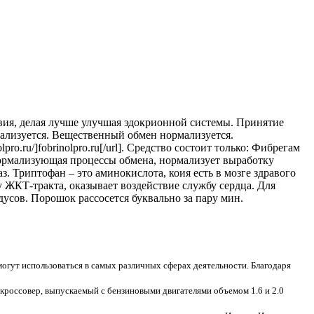
вия, делая лучше улучшая эдокрионной системы. Принятие
лизуется. Вещественный обмен нормализуется.
o.ru/]fobrinolpro.ru[/url]. Средство состоит только: Фибрегам
нормализующая процессы обмена, нормализует выработку
. Триптофан – это аминокислота, коия есть в мозге здравого
у ЖКТ-тракта, оказывает воздействие службу сердца. Для
дусов. Порошок рассосется буквально за пару мин.
огут использоваться в самых различных сферах деятельности. Благодаря
кроссовер, выпускаемый с бензиновыми двигателями объемом 1.6 и 2.0