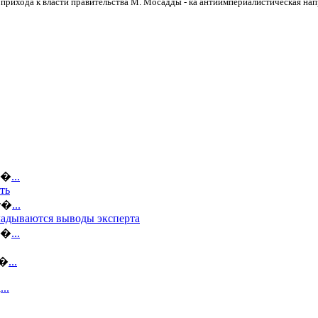
 прихода к власти правительства М. Мосадды - ка антиимпериалистическая нап
ов�
...
ть
кт�
...
кладываются выводы эксперта
по�
...
я�
...
а
...