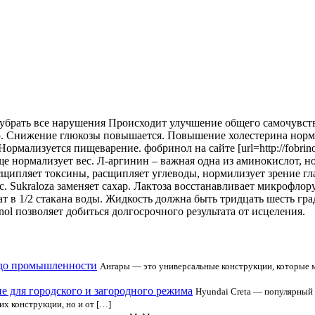
 убрать все нарушения Происходит улучшение общего самочувст
ю. Снижение глюкозы повышается.
Повышение холестерина норма
мализуется пищеварение. фобринол на сайте [url=http://fobrinolpr
е нормализует вес. Л-аргинин – важная одна из аминокислот, 
щипляет токсины, расщипляет углеводы, нормилизует зрение глаз
 Sukraloza заменяет сахар. Лактоза восстанавливает микрофлор
т в 1/2 стакана воды. Жидкость должна быть тридцать шесть гра
nol позволяет добиться долгосрочного результата от исцеления.
а до промышленности
Ангары — это универсальные конструкции, которые м
чие для городского и загородного режима
Hyundai Creta — популярный 
их конструкции, но и от […]