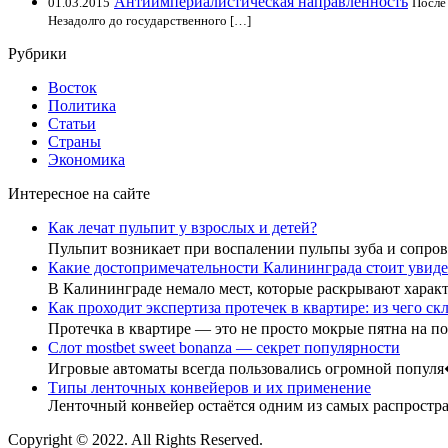
Антиимпериалистическая направленность
01.03.2015
После
Незадолго до государственного […]
Рубрики
Восток
Политика
Статьи
Страны
Экономика
Интересное на сайте
Как лечат пульпит у взрослых и детей?
Пульпит возникает при воспалении пульпы зуба и сопр
Какие достопримечательности Калининграда стоит увиде
В Калининграде немало мест, которые раскрывают хара
Как проходит экспертиза протечек в квартире: из чего с
Протечка в квартире — это не просто мокрые пятна на 
Слот mostbet sweet bonanza — секрет популярности
Игровые автоматы всегда пользовались огромной попул
Типы ленточных конвейеров и их применение
Ленточный конвейер остаётся одним из самых распростр
Copyright © 2022. All Rights Reserved.