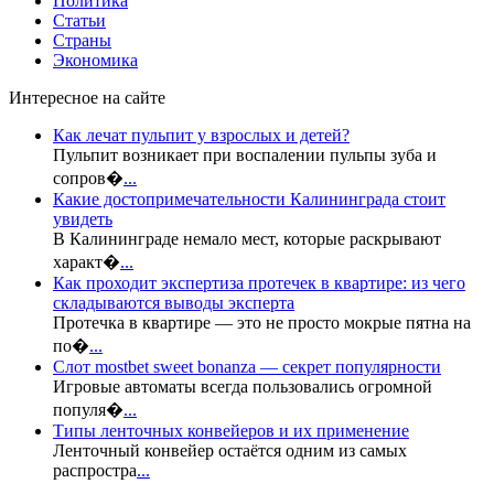
Политика
Статьи
Страны
Экономика
Интересное на сайте
Как лечат пульпит у взрослых и детей?
Пульпит возникает при воспалении пульпы зуба и
сопров�
...
Какие достопримечательности Калининграда стоит
увидеть
В Калининграде немало мест, которые раскрывают
характ�
...
Как проходит экспертиза протечек в квартире: из чего
складываются выводы эксперта
Протечка в квартире — это не просто мокрые пятна на
по�
...
Слот mostbet sweet bonanza — секрет популярности
Игровые автоматы всегда пользовались огромной
популя�
...
Типы ленточных конвейеров и их применение
Ленточный конвейер остаётся одним из самых
распростра
...