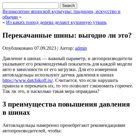
Великолепие японской культуры: традиции, искусство и
обычаи
»
«
Из каких пород дерева делают кухонную утварь
Перекачанные шины: выгодно ли это?
Опубликовано
07.09.2023
|
Автор:
admin
Давление в шинах ― важный параметр, и автопроизводители
указывают его рекомендуемый показатель для каждой модели
авто в зависимости от его загрузки. Для его измерения
автовладельцы используют датчик давления в шинах
https://www.datchikoff.ru/
. Считается, что если нарушить
правила и перекачать их, то это позволит сэкономить горючее.
Так ли это, и насколько такая мера оправдана?
3 преимущества повышения давления
в шинах
Автовладельцы намеренно пренебрегают рекомендациями
автопроизводителей, чтобы: