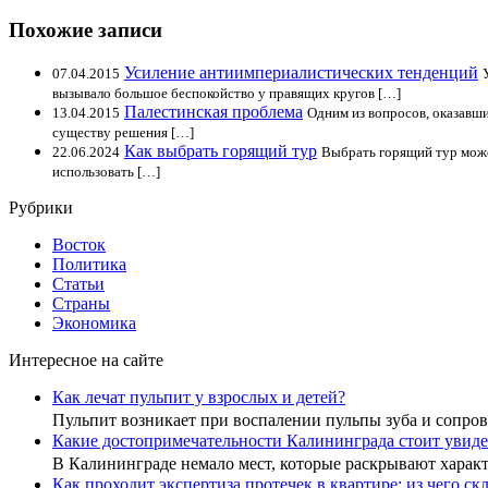
Похожие записи
Усиление антиимпериалистических тенденций
07.04.2015
вызывало большое беспокойство у правящих кругов […]
Палестинская проблема
13.04.2015
Одним из вопросов, оказавши
существу решения […]
Как выбрать горящий тур
22.06.2024
Выбрать горящий тур может
использовать […]
Рубрики
Восток
Политика
Статьи
Страны
Экономика
Интересное на сайте
Как лечат пульпит у взрослых и детей?
Пульпит возникает при воспалении пульпы зуба и сопр
Какие достопримечательности Калининграда стоит увиде
В Калининграде немало мест, которые раскрывают хара
Как проходит экспертиза протечек в квартире: из чего с