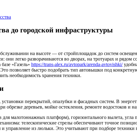
сства
тва до городской инфраструктуры
бслуживании на высоте — от стройплощадок до систем освещен
: они легко разворачиваются во дворах, на тротуарах и рядом 
 базе «Газель»
https://trans-alex.ru/avtopark/arenda-avtovishki/
удобна
. Это позволяет быстро подобрать тип автовышки под конкретну
чить необходимость хранения техники.
и
, установки перекрытий, опалубки и фасадных систем. В энерге
ри обрезке деревьев, мойке остекления, ремонте водостоков и 
в для малотоннажных платформ), горизонтального вылета, угла 
еханизма: телескопические стрелы обеспечивают точное позици
и управление из люльки. Это учитывают при подборе техники п