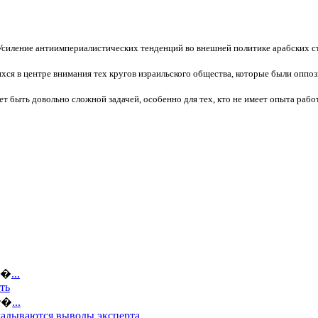
Усиление антиимпериалистических тенденций во внешней политике арабских ст
хся в центре внимания тех кругов израильского общества, которые были опп
 быть довольно сложной задачей, особенно для тех, кто не имеет опыта рабо
ов�
...
ть
кт�
...
кладываются выводы эксперта