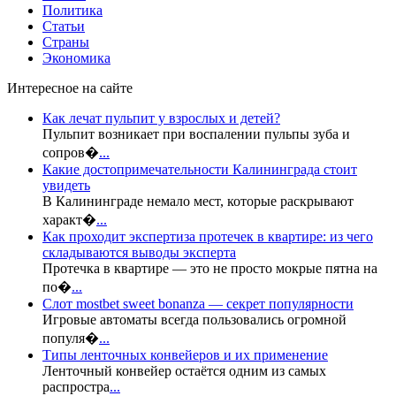
Политика
Статьи
Страны
Экономика
Интересное на сайте
Как лечат пульпит у взрослых и детей?
Пульпит возникает при воспалении пульпы зуба и
сопров�
...
Какие достопримечательности Калининграда стоит
увидеть
В Калининграде немало мест, которые раскрывают
характ�
...
Как проходит экспертиза протечек в квартире: из чего
складываются выводы эксперта
Протечка в квартире — это не просто мокрые пятна на
по�
...
Слот mostbet sweet bonanza — секрет популярности
Игровые автоматы всегда пользовались огромной
популя�
...
Типы ленточных конвейеров и их применение
Ленточный конвейер остаётся одним из самых
распростра
...