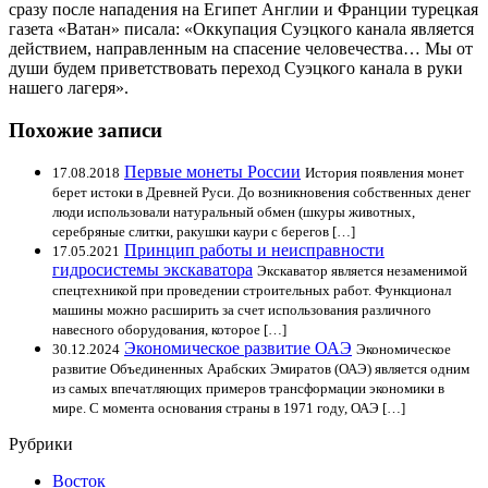
сразу после нападения на Египет Англии и Франции турецкая
газета «Ватан» писала: «Оккупация Суэцкого канала является
действием, направленным на спасение человечества… Мы от
души будем приветствовать переход Суэцкого канала в руки
нашего лагеря».
Похожие записи
Первые монеты России
17.08.2018
История появления монет
берет истоки в Древней Руси. До возникновения собственных денег
люди использовали натуральный обмен (шкуры животных,
серебряные слитки, ракушки каури с берегов […]
Принцип работы и неисправности
17.05.2021
гидросистемы экскаватора
Экскаватор является незаменимой
спецтехникой при проведении строительных работ. Функционал
машины можно расширить за счет использования различного
навесного оборудования, которое […]
Экономическое развитие ОАЭ
30.12.2024
Экономическое
развитие Объединенных Арабских Эмиратов (ОАЭ) является одним
из самых впечатляющих примеров трансформации экономики в
мире. С момента основания страны в 1971 году, ОАЭ […]
Рубрики
Восток