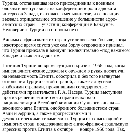
Турция, отстаивавшая идею присоединения к военным
блокам и выступавшая на конференции в роли адвоката
интересов Запада, оказалась в меньшинстве, и ее позиция
вызвала отрицательное отношение у большинства афро-
азиатских стран — участниц конференции в Бандунге.
Недоверие к Турции со стороны неза —
Висимых афро-азиатских стран усилилось еще больше, когда
некоторое время спустя уже сам Зорлу откровенно признал,
что Турция приехала в Бандунг исключительно «под нажимом
Запада» и «как его адвокат».
Позиция Турции во время суэцкого кризиса 1956 года, когда
империалистические державы с оружием в руках посягнули
на независимость Египта, обострила и без того натянутые
отношения Турции с этой страной, а также с другими
арабскими странами, проявившими солидарность с
действиями правительства Г. А. Насера. Турция выступила
против решения египетского правительства о
национализации Всеобщей компании Суэцкого канала —
законного акта Египта, одобренного большинством стран
Азии и Африки, а также прогрессивными и
демократическими силами мира. Турция оказалась одной из
немногих стран, поддерживавших англо-франко-израильскую
агрессию против Египта в октябре — ноябре 1956 года. Так,