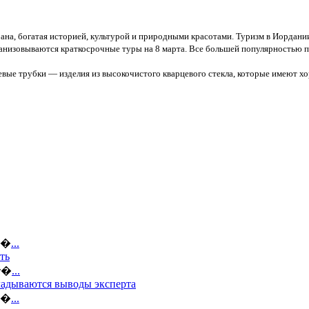
ана, богатая историей, культурой и природными красотами. Туризм в Иордан
анизовываются краткосрочные туры на 8 марта. Все большей популярностью по
вые трубки — изделия из высокочистого кварцевого стекла, которые имеют х
ов�
...
ть
кт�
...
кладываются выводы эксперта
по�
...