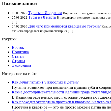
Похожие записи
Туризм в Иордании
05.03.2025
Иордания — это удивительная стр
Туры на 8 марта
25.08.2022
В преддверии женского праздника орг
[…]
Для чего применяются кварцевые трубки?
24.02.2026
Кварце
свойств определяет широкий спектр их […]
Рубрики
Восток
Политика
Статьи
Страны
Экономика
Интересное на сайте
Как лечат пульпит у взрослых и детей?
Пульпит возникает при воспалении пульпы зуба и сопр
Какие достопримечательности Калининграда стоит увиде
В Калининграде немало мест, которые раскрывают хара
Как проходит экспертиза протечек в квартире: из чего с
Протечка в квартире — это не просто мокрые пятна на 