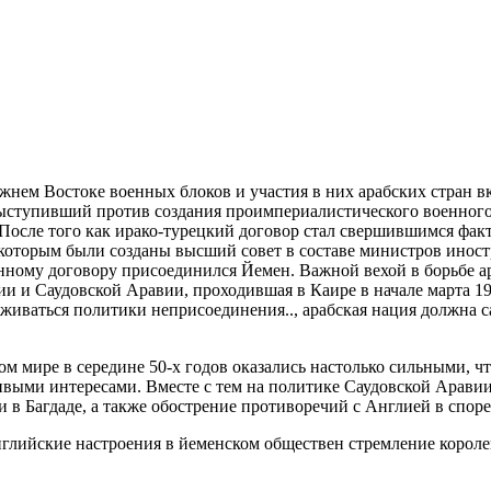
ижнем Востоке военных блоков и участия в них арабских стран 
ыступивший против создания проимпериалистического военного
После того как ирако-турецкий
договор стал свершившимся факто
с которым были созданы высший совет в составе министров инос
оенному договору присоединился Йемен. Важной вехой в борьбе 
ии и Саудовской Аравии, проходившая в Каире в начале марта 1
живаться политики неприсоединения.., арабская нация должна с
ом мире в середине 50-х годов оказались настолько сильными,
выми интересами. Вместе с тем на политике Саудовской Аравии 
в Багдаде, а также обострение противоречий с Англией в споре 
английские настроения в йеменском обществен стремление корол