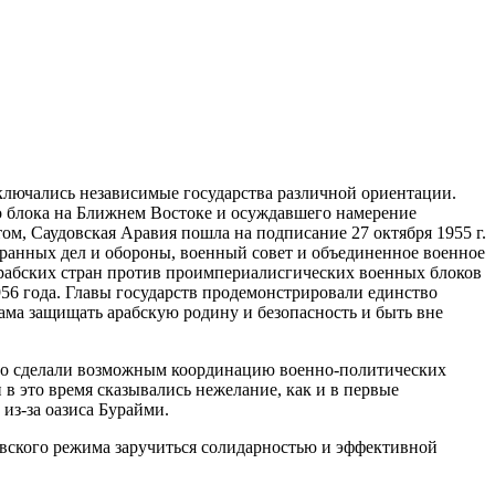
включались независимые государства различной ориентации.
 блока на Ближнем Востоке и осуждавшего намерение
м, Саудовская Аравия пошла на подписание 27 октября 1955 г.
транных дел и обороны, военный совет и объединенное военное
арабских стран против проимпериалисгических военных блоков
956 года. Главы государств продемонстрировали единство
ама защищать арабскую родину и безопасность и быть вне
 что сделали возможным координацию военно-политических
в это время сказывались нежелание, как и в первые
из-за оазиса Бурайми.
евского режима заручиться солидарностью и эффективной