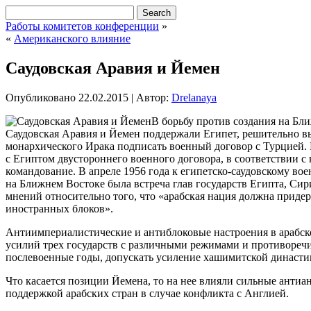
Работы комитетов конференции
»
«
Американского влияние
Саудовская Аравия и Йемен
Опубликовано
22.02.2015
|
Автор:
Drelanaya
В борьбу против создания на Бл
Саудовская Аравия и Йемен поддержали Египет, решительно в
монархического Ирака подписать военный договор с Турцией. 
с Египтом двустороннего военного договора, в соответствии 
командование. В апреле 1956 года к египетско-саудовскому в
на Ближнем Востоке была встреча глав государств Египта, Сир
мнений относительно того, что «арабская нация должна придер
иностранных блоков».
Антиимпериалистические и антиблоковые настроения в арабск
усилий трех государств с различными режимами и противоречи
послевоенные годы, допускать усиление хашимитской династии 
Что касается позиции Йемена, то на нее влияли сильные анти
поддержкой арабских стран в случае конфликта с Англией.