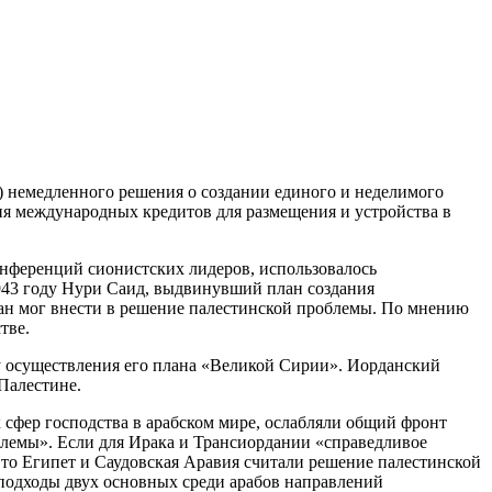
1) немедленного решения о создании единого и неделимого
ния международных кредитов для размещения и устройства в
онференций сионистских лидеров, использовалось
943 году Нури Саид, выдвинувший план создания
 план мог внести в решение палестинской проблемы. По мнению
тве.
у осуществления его плана «Великой Сирии». Иорданский
Палестине.
сфер господства в арабском мире, ослабляли общий фронт
блемы». Если для Ирака и Трансиордании «справедливое
то Египет и Саудовская Аравия считали решение палестинской
подходы двух основных среди арабов направлений