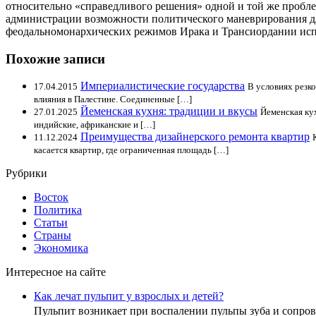
относительно «справедливого решения» одной и той же пробле
администрации возможности политического маневрирования дл
феодальномонархических режимов Ирака и Трансиордании испо
Похожие записи
Империалистические государства
17.04.2015
В условиях резк
влияния в Палестине. Соединенные […]
Йеменская кухня: традиции и вкусы
27.01.2025
Йеменская ку
индийские, африканские и […]
Преимущества дизайнерского ремонта квартир
11.12.2024
касается квартир, где ограниченная площадь […]
Рубрики
Восток
Политика
Статьи
Страны
Экономика
Интересное на сайте
Как лечат пульпит у взрослых и детей?
Пульпит возникает при воспалении пульпы зуба и сопр