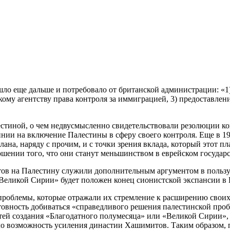
ошло еще дальше и потребовало от британской администрации: «
скому агентству права контроля за иммиграцией, 3) предоставле
естиной, о чем недвусмысленно свидетельствовали резолюции к
нии на включение Палестины в сферу своего контроля. Еще в 1
плана, наряду с прочим, и с точки зрения вклада, который этот
ошении того, что они станут меньшинством в еврейском государс
тов на Палестину служили дополнительным аргументом в польз
 «Великой Сирии» будет положен конец сионистской экспансии в 
роблемы, которые отражали их стремление к расширению своих 
товность добиваться «справедливого решения палестинской про
ей создания «Благодатного полумесяца» или «Великой Сирии», 
ло возможность усиления династии Хашимитов. Таким образом, 