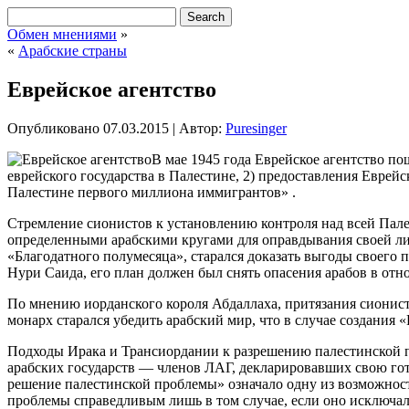
Обмен мнениями
»
«
Арабские страны
Еврейское агентство
Опубликовано
07.03.2015
|
Автор:
Puresinger
В мае 1945 года Еврейское агентство п
еврейского государства в Палестине, 2) предоставления Еврей
Палестине первого миллиона иммигрантов» .
Стремление
сионистов к установлению контроля над всей Пал
определенными арабскими кругами для оправдывания своей ли
«Благодатного полумесяца», старался доказать выгоды своего 
Нури Саида, его план должен был снять опасения арабов в отн
По мнению иорданского короля Абдаллаха, притязания сионис
монарх старался убедить арабский мир, что в случае создания
Подходы Ирака и Трансиордании к разрешению палестинской п
арабских государств — членов ЛАГ, декларировавших свою го
решение палестинской проблемы» означало одну из возможност
проблемы справедливым лишь в том случае, если оно исключа