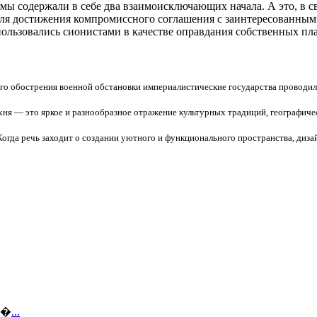
мы содержали в себе два взаимоисключающих начала. А это, в с
я достижения компромиссного соглашения с заинтересованными 
льзовались сионистами в качестве оправдания собственных пл
ого обострения военной обстановки империалистические государства проводил
хня — это яркое и разнообразное отражение культурных традиций, географичес
Когда речь заходит о создании уютного и функционального пространства, диз
ов�
...