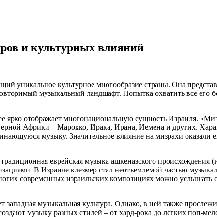
нров и культурных влияний
щий уникальное культурное многообразие страны. Она представ
овторимый музыкальный ландшафт. Попытка охватить все его бог
олее ярко отображает многонациональную сущность Израиля. «Ми
верной Африки – Марокко, Ирака, Ирана, Иемена и других. Хар
оминающуюся музыку. Значительное влияние на мизрахи оказали 
о традиционная еврейская музыка ашкеназского происхождения (
циями. В Израиле клезмер стал неотъемлемой частью музыкальн
ногих современных израильских композициях можно услышать о
ет западная музыкальная культура. Однако, в ней также просле
здают музыку разных стилей – от хард-рока до легких поп-мело