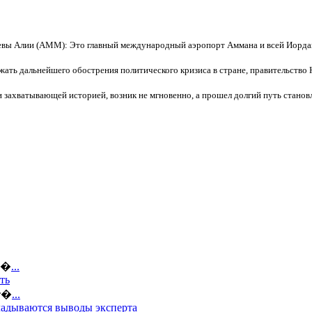
ы Алии (AMM): Это главный международный аэропорт Аммана и всей Иордании
жать дальнейшего обострения политического кризиса в стране, правительство 
 и захватывающей историей, возник не мгновенно, а прошел долгий путь стан
ов�
...
ть
кт�
...
кладываются выводы эксперта