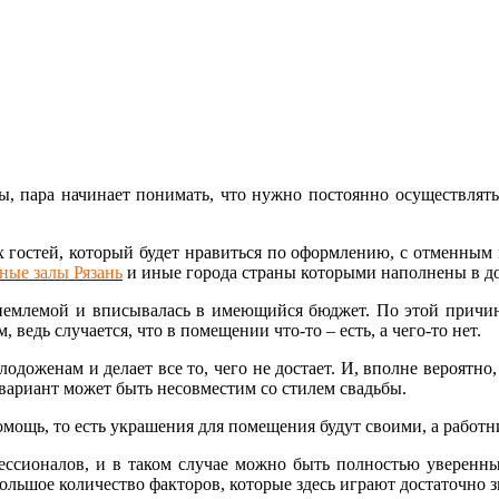
ы, пара начинает понимать, что нужно постоянно осуществлять
всех гостей, который будет нравиться по оформлению, с отменны
ные залы Рязань
и иные города страны которыми наполнены в до
риемлемой и вписывалась в имеющийся бюджет. По этой причине
ведь случается, что в помещении что-то – есть, а чего-то нет.
лодоженам и делает все то, чего не достает. И, вполне вероятн
 вариант может быть несовместим со стилем свадьбы.
омощь, то есть украшения для помещения будут своими, а работн
ессионалов, и в таком случае можно быть полностью уверенным
большое количество факторов, которые здесь играют достаточно 