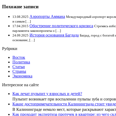
Похожие записи
Аэропорты Аммана
13.08.2025
Международный аэропорт королев
и самым […]
Обострение политического кризиса
17.04.2015
Стремясь избе
парламента законопроекты о […]
История основания Багдада
24.09.2025
Багдад, город с богатой
основание, […]
Рубрики
Восток
Политика
Статьи
Страны
Экономика
Интересное на сайте
Как лечат пульпит у взрослых и детей?
Пульпит возникает при воспалении пульпы зуба и сопр
Какие достопримечательности Калининграда стоит увиде
В Калининграде немало мест, которые раскрывают хара
Как проходит экспертиза протечек в квартире: из чего с