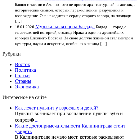
Башня с часами в Алеппо - это не просто архитектурный памятник, а
исторический символ, который пережил войны, разрушения и
возрождение. Она находится в сердце старого города, на площади
[…]
Музыкальная сцена Багдада
18.01.2026
Багдад — город с
тысячелетней историей, столица Ирака и один из древнейших
городов Ближнего Востока. За свою долгую жизнь он стал центром
культуры, науки и искусства, особенно в период […]
Рубрики
Восток
Политика
Статьи
Страны
Экономика
Интересное на сайте
Как лечат пульпит у взрослых и детей?
Пульпит возникает при воспалении пульпы зуба и
сопров�
...
Какие достопримечательности Калининграда стоит
увидеть
В Калининграде немало мест, которые раскрывают