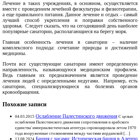
Лечение в таких учреждениях, в основном, осуществляется
вместе с проведением лечебной физкультуры и физиотерапии,
а еще правильного питания. Данное лечение и отдых – самый
лучший способ укрепления и поправки собственного
здоровья. Следует сказать, что на сегодняшний день наиболее
популярные санатории, располагающиеся на берегу моря.
Главная особенность лечения в санатории – наличие
комплексного подхода: сочетание природы и достижений
медицины.
Почти все существующие санатории имеют определенную
направленность, называющуюся медицинским профилем.
Ведь главным их предназначением является проведение
лечения людей с определенными недугами. Например, есть
санатории, специализирующиеся на болезнях органов
кровообращения.
Похожие записи
Ослабление Палестинского движения
04.03.2015
С целью
ослабления Палестинского движения сопротивления и арабского
единства' империалистическая агентура спровоцировала летом 1970
года вооруженные столкновения между частями иорданской […]
Башня с часами: Историческая башня в Алеппо
13.08.2024